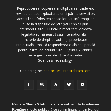
Reproducerea, copierea, multiplicarea, vinderea,
revinderea sau exploatarea unei părți a serviciilor,
accesul sau folosirea serviciilor sau informațiilor
puse la dispoziție de Știință&Tehnică prin
intermediul site-ului într-un mod care violează
legislația românească sau internațională în
materie de drept de autor și proprietate
intelectuală, implică răspunderea civilă sau penală
pentru astfel de acțiuni. Site-ul Știință&Tehnică
este gestionat de către Asociația
Science&Technology.
Contactați-ne:
contact@stiintasitehnica.com
Revista Știință&Tehnică apare sub egida Academiei
Române
și este publicată cu sprijin financiar din Fondul