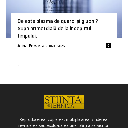
Ce este plasma de quarci și gluoni?
Supa primordială de la începutul
timpului.
Alina Ferseta
0
-
10/08/2026
Reproducerea, copierea, multiplicarea, vinderea,
revinderea sau exploatarea unei părți a serviciilor,