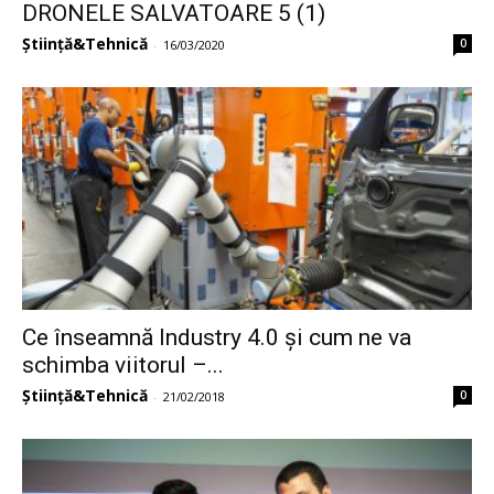
DRONELE SALVATOARE 5 (1)
Știință&Tehnică
0
-
16/03/2020
Ce înseamnă Industry 4.0 și cum ne va
schimba viitorul –...
Știință&Tehnică
0
-
21/02/2018