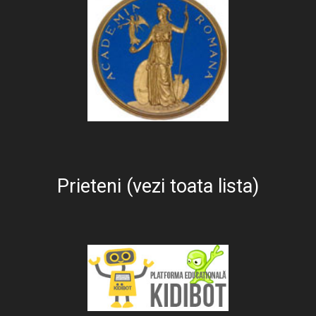
Prieteni (vezi toata lista)