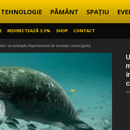
TEHNOLOGIE
PĂMÂNT
SPAȚIU
EVE
E
REDIRECTEAZĂ 3.5%
SHOP
CONTACT
elor: un exemplu impresionant de evoluție convergentă
U
m
i
c
Sc