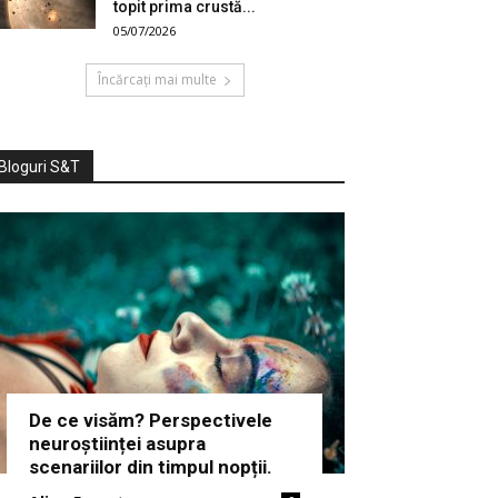
topit prima crustă...
05/07/2026
Încărcați mai multe
Bloguri S&T
De ce visăm? Perspectivele
neuroștiinței asupra
scenariilor din timpul nopții.