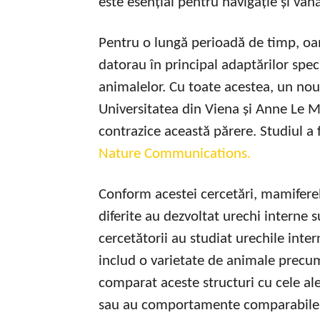
este esențial pentru navigație și vână
Pentru o lungă perioadă de timp, oame
datorau în principal adaptărilor spe
animalelor. Cu toate acestea, un nou
Universitatea din Viena și Anne Le Ma
contrazice această părere. Studiul a 
Nature Communications.
Conform acestei cercetări, mamiferel
diferite au dezvoltat urechi interne 
cercetătorii au studiat urechile inte
includ o varietate de animale precum e
comparat aceste structuri cu cele ale
sau au comportamente comparabile, 