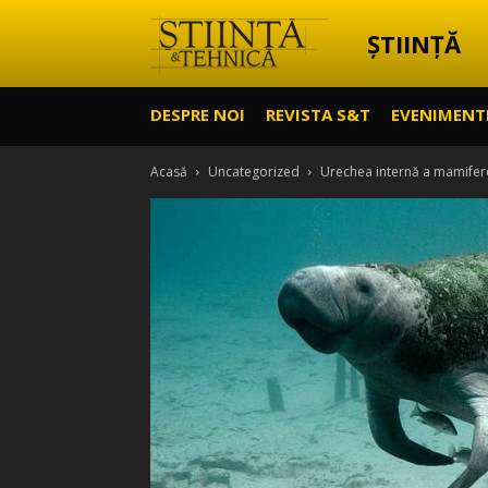
ȘTIINȚĂ
Știință
DESPRE NOI
REVISTA S&T
EVENIMENT
&
Acasă
Uncategorized
Urechea internă a mamifer
Tehnică