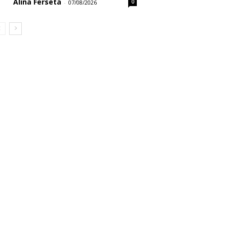
Alina Ferseta
0
-
07/08/2026