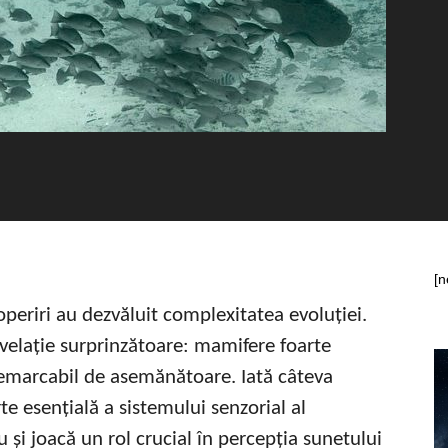
[n
periri au dezvăluit complexitatea evoluției.
evelație surprinzătoare: mamifere foarte
 remarcabil de asemănătoare. Iată câteva
te esențială a sistemului senzorial al
iu și joacă un rol crucial în percepția sunetului