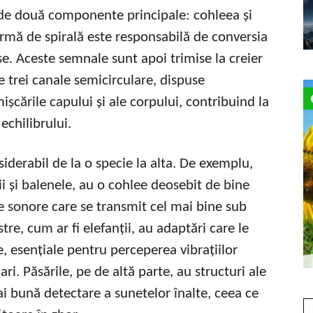
nde două componente principale: cohleea și
ormă de spirală este responsabilă de conversia
e. Aceste semnale sunt apoi trimise la creier
e trei canale semicirculare, dispuse
ișcările capului și ale corpului, contribuind la
echilibrului.
siderabil de la o specie la alta. De exemplu,
ii și balenele, au o cohlee deosebit de bine
e sonore care se transmit cel mai bine sub
tre, cum ar fi elefanții, au adaptări care le
, esențiale pentru perceperea vibrațiilor
i. Păsările, pe de altă parte, au structuri ale
i bună detectare a sunetelor înalte, ceea ce