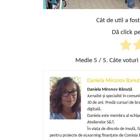
Cât de util a fos
Dă click pe
Medie
5
/ 5. Câte voturi
Daniela Mironov Banut
Daniela Mironov Bănuță
Jurnalist și specialist în com
30 de ani. Predă cursuri de b
digitală.
Daniela este membru al echipe
Atelierelor S&T.
În viața de dincolo de insulă,
pentru proiecte de eLearning finanțate de Comisia E