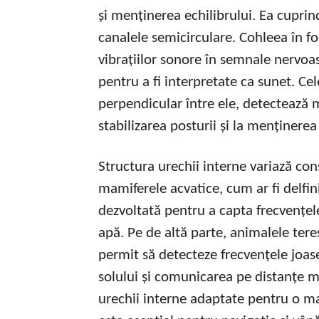
și menținerea echilibrului. Ea cupri
canalele semicirculare. Cohleea în f
vibrațiilor sonore în semnale nervoas
pentru a fi interpretate ca sunet. Cel
perpendicular între ele, detectează m
stabilizarea posturii și la menținerea 
Structura urechii interne variază con
mamiferele acvatice, cum ar fi delfin
dezvoltată pentru a capta frecvențel
apă. Pe de altă parte, animalele teres
permit să detecteze frecvențele joase
solului și comunicarea pe distanțe mar
urechii interne adaptate pentru o ma