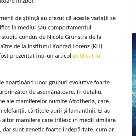
toare în zbor.
nii de știință au crezut că aceste variații se
cifice la mediul sau comportamentul
 studiu condus de Nicole Grunstra de la
ître de la Institutul Konrad Lorenz (KLI)
fost prezentat într-un articol
publicat în
e aparținând unor grupuri evolutive foarte
surprinzător de asemănătoare. În detaliu,
rne ale mamiferelor numite Afrotheria, care
lefanții, cârtițele aurii și lamantinii. Ei au
 altor mamifere care trăiesc în medii similare
dar sunt genetic foarte îndepărtate, cum ar