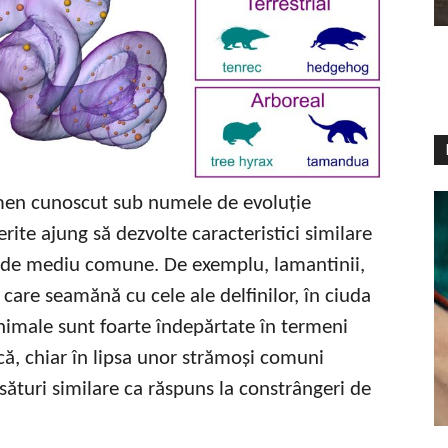
men cunoscut sub numele de evoluție
erite ajung să dezvolte caracteristici similare
u de mediu comune. De exemplu, lamantinii,
 care seamănă cu cele ale delfinilor, în ciuda
nimale sunt foarte îndepărtate în termeni
că, chiar în lipsa unor strămoși comuni
sături similare ca răspuns la constrângeri de