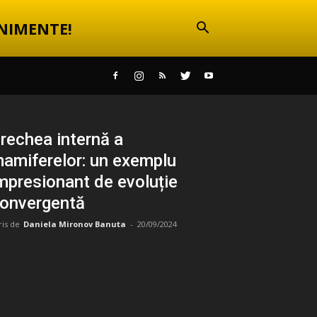
NIMENTE!
rechea internă a
amiferelor: un exemplu
mpresionant de evoluție
onvergentă
ris de
Daniela Mironov Banuta
-
20/09/2024