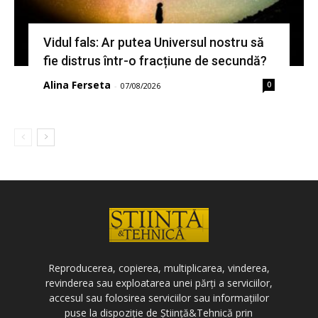
Vidul fals: Ar putea Universul nostru să
fie distrus într-o fracțiune de secundă?
Alina Ferseta
0
-
07/08/2026
Reproducerea, copierea, multiplicarea, vinderea,
revinderea sau exploatarea unei părți a serviciilor,
accesul sau folosirea serviciilor sau informațiilor
puse la dispoziție de Știință&Tehnică prin