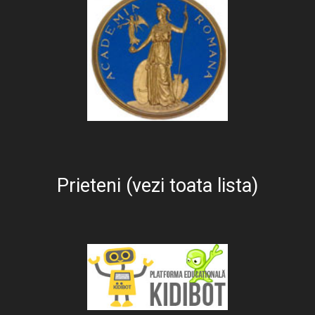
Prieteni (vezi toata lista)