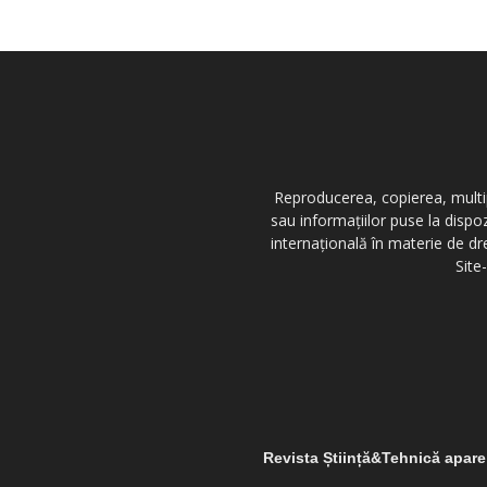
Reproducerea, copierea, multipl
sau informațiilor puse la dispo
internațională în materie de dr
Site
Revista Știință&Tehnică apar