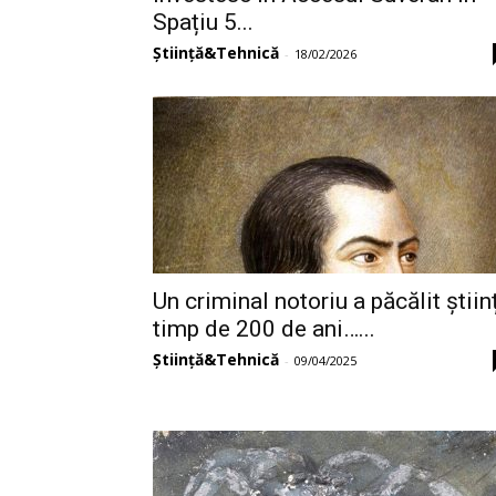
Spațiu 5...
Știință&Tehnică
-
18/02/2026
Un criminal notoriu a păcălit știin
timp de 200 de ani…...
Știință&Tehnică
-
09/04/2025