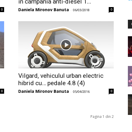
în campania anti-diesel 1...
Daniela Mironov Banuta
0
0
-
06/03/2018
Vilgard, vehiculul urban electric
hibrid cu… pedale 4.8 (4)
Daniela Mironov Banuta
0
0
-
05/04/2016
Pagina 1 din 2