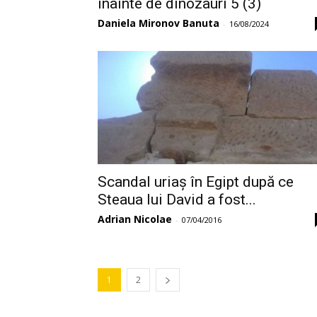
înainte de dinozauri 5 (3)
Daniela Mironov Banuta
-
16/08/2024
Scandal uriaș în Egipt după ce
Steaua lui David a fost...
Adrian Nicolae
-
07/04/2016
1
2