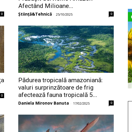
Afectând Milioane...
Știință&Tehnică
0
0
-
25/10/2025
ța
Pădurea tropicală amazoniană:
valuri surprinzătoare de frig
afectează fauna tropicală 5...
0
Daniela Mironov Banuta
0
-
17/02/2025