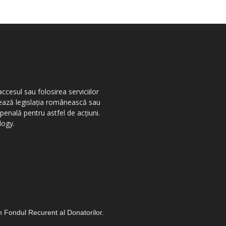
ccesul sau folosirea serviciilor
olează legislația românească sau
penală pentru astfel de acțiuni.
logy.
in Fondul Recurent al Donatorilor.