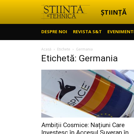
ȘTIINȚĂ
Știință
DESPRE NOI
REVISTA S&T
EVENIMENT
&
Acasă
Etichete
Germania
Etichetă: Germania
Tehnică
Ambiții Cosmice: Națiuni Care
Investesc în Accesul Suveran în