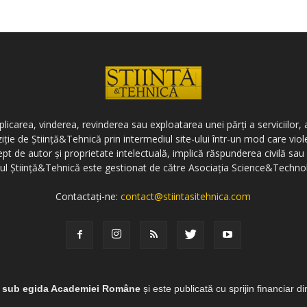
icarea, vinderea, revinderea sau exploatarea unei părți a serviciilor, a
ziție de Știință&Tehnică prin intermediul site-ului într-un mod care vi
ept de autor și proprietate intelectuală, implică răspunderea civilă sau 
-ul Știință&Tehnică este gestionat de către Asociația Science&Techno
Contactați-ne:
contact@stiintasitehnica.com
e sub egida Academiei Române
și este publicată cu sprijin financiar d