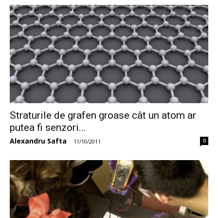
Straturile de grafen groase cât un atom ar
putea fi senzori...
Alexandru Safta
0
-
11/10/2011