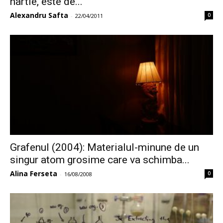
hârtie, este de...
Alexandru Safta
0
-
22/04/2011
Grafenul (2004): Materialul-minune de un
singur atom grosime care va schimba...
Alina Ferseta
0
-
16/08/2008