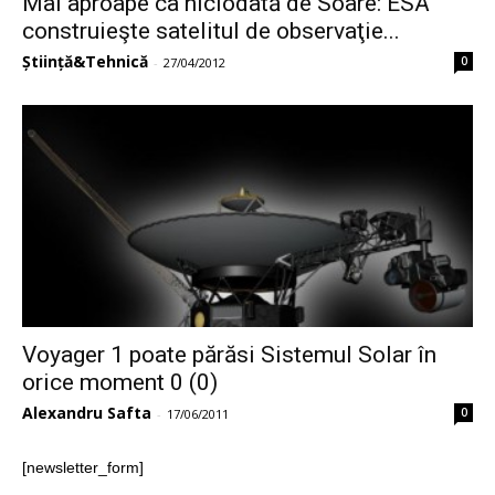
Mai aproape ca niciodată de Soare: ESA
construieşte satelitul de observaţie...
Știință&Tehnică
0
-
27/04/2012
Voyager 1 poate părăsi Sistemul Solar în
orice moment 0 (0)
Alexandru Safta
0
-
17/06/2011
[newsletter_form]