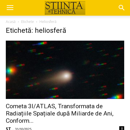
Acasă
Etichete
Heliosferă
Etichetă: heliosferă
Cometa 3I/ATLAS, Transformata de
Radiațiile Spațiale după Miliarde de Ani,
Conform...
ST
0
-
31/10/2025