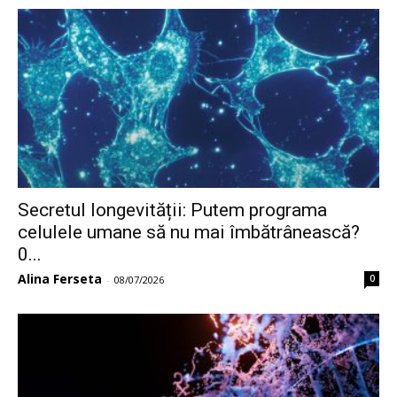
Secretul longevității: Putem programa
celulele umane să nu mai îmbătrânească?
0...
Alina Ferseta
0
-
08/07/2026