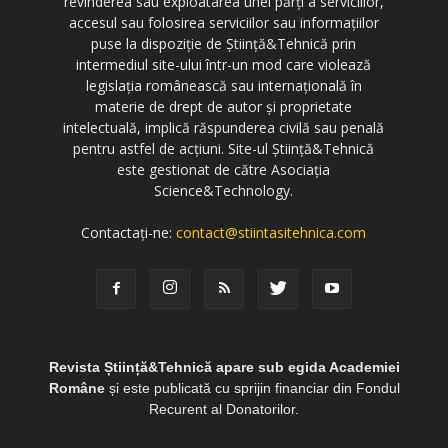
revinderea sau exploatarea unei părți a serviciilor,
accesul sau folosirea serviciilor sau informațiilor
puse la dispoziție de Știință&Tehnică prin
intermediul site-ului într-un mod care violează
legislația românească sau internațională în
materie de drept de autor și proprietate
intelectuală, implică răspunderea civilă sau penală
pentru astfel de acțiuni. Site-ul Știință&Tehnică
este gestionat de către Asociația
Science&Technology.
Contactați-ne:
contact@stiintasitehnica.com
Revista Știință&Tehnică apare sub egida Academiei
Române
și este publicată cu sprijin financiar din Fondul
Recurent al Donatorilor.