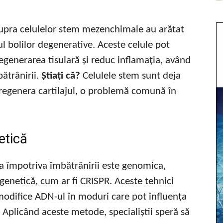
supra celulelor stem mezenchimale au arătat
l bolilor degenerative. Aceste celule pot
generarea tisulară și reduc inflamația, având
ătrânirii.
Știați că?
Celulele stem sunt deja
a regenera cartilajul, o problemă comună în
etică
ta împotriva îmbătrânirii este genomica,
genetică, cum ar fi CRISPR. Aceste tehnici
modifice ADN-ul în moduri care pot influența
. Aplicând aceste metode, specialiștii speră să