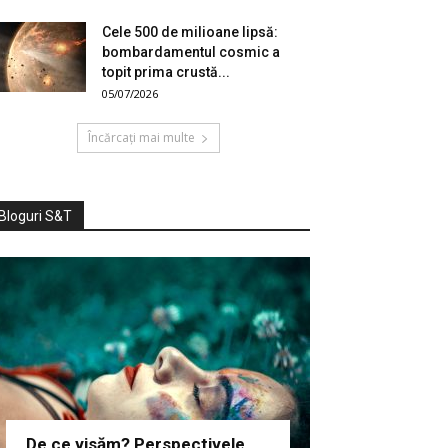
Cele 500 de milioane lipsă:
bombardamentul cosmic a
topit prima crustă...
05/07/2026
Încărcați mai multe
Bloguri S&T
De ce visăm? Perspectivele