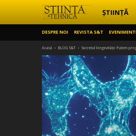
ȘTIINȚĂ
Știință
DESPRE NOI
REVISTA S&T
EVENIMENT
&
Acasă
BLOG S&T
Secretul longevității: Putem p
Tehnică