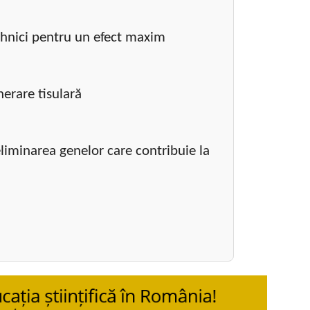
hnici pentru un efect maxim
erare tisulară
liminarea genelor care contribuie la