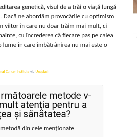
ditarea genetică, visul de a trăi o viață lungă
bil. Dacă ne abordăm provocările cu optimism
n viitor în care nu doar trăim mai mult, ci
înainte, cu încrederea că fiecare pas pe calea
o lume în care îmbătrânirea nu mai este o
nal Cancer Institute
via
Unsplash
 următoarele metode v-
 mult atenția pentru a
țea și sănătatea?
o metodă din cele menționate