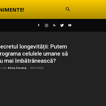
NIMENTE!
ecretul longevității: Putem
rograma celulele umane să
u mai îmbătrânească?
ris de
Alina Ferseta
-
08/07/2026