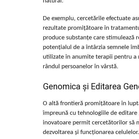
natural.
De exemplu, cercetările efectuate a
rezultate promițătoare în tratamentu
produce substanțe care stimulează re
potențialul de a întârzia semnele îmb
utilizate în anumite terapii pentru 
rândul persoanelor în vârstă.
Genomica și Editarea Gen
O altă frontieră promițătoare în lup
împreună cu tehnologiile de editare 
inovatoare permit cercetătorilor să 
dezvoltarea și funcționarea celulelor