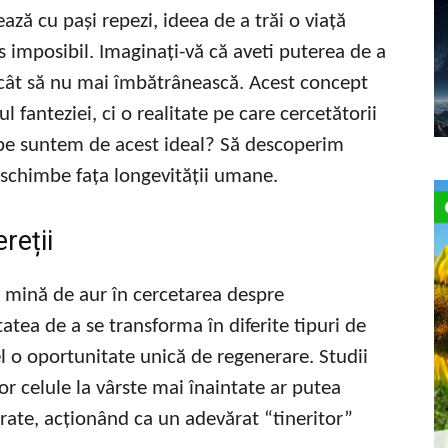
ază cu pași repezi, ideea de a trăi o viață
s imposibil. Imaginați-vă că aveti puterea de a
cât să nu mai îmbătrânească. Acest concept
l fanteziei, ci o realitate pe care cercetătorii
ape suntem de acest ideal? Să descoperim
 schimbe fața longevității umane.
reții
 mină de aur în cercetarea despre
atea de a se transforma în diferite tipuri de
el o oportunitate unică de regenerare. Studii
r celule la vârste mai înaintate ar putea
orate, acționând ca un adevărat “tineritor”