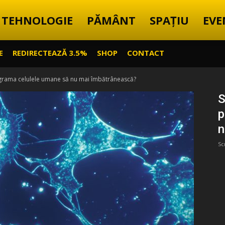
TEHNOLOGIE
PĂMÂNT
SPAȚIU
EVE
E
REDIRECTEAZĂ 3.5%
SHOP
CONTACT
rograma celulele umane să nu mai îmbătrânească?
S
p
n
Sc