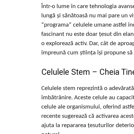
Într-o lume în care tehnologia avanse
lungă și sănătoasă nu mai pare un vi
“programa” celulele umane astfel în
fascinant nu este doar țesut din elanu
o explorează activ. Dar, cât de apro
împreună cum știința își propune să
Celulele Stem – Cheia Tine
Celulele stem reprezintă o adevărată
îmbătrânire. Aceste celule au capacit
celule ale organismului, oferind astf
recente sugerează că activarea acesto
ajuta la repararea țesuturilor deteri