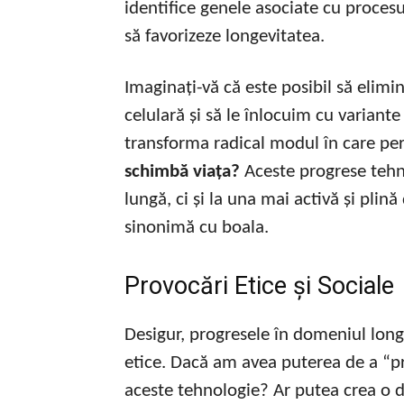
identifice genele asociate cu procesul
să favorizeze longevitatea.
Imaginați-vă că este posibil să elim
celulară și să le înlocuim cu variant
transforma radical modul în care p
schimbă viața?
Aceste progrese tehn
lungă, ci și la una mai activă și plin
sinonimă cu boala.
Provocări Etice și Sociale
Desigur, progresele în domeniul longe
etice. Dacă am avea puterea de a “p
aceste tehnologie? Ar putea crea o di