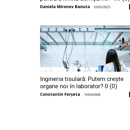
Daniela Mironov Banuta
-
03/02/2025
Ingineria tisulară: Putem crește
organe noi în laborator? 0 (0)
Constantin Ferșeta
-
19/04/2008