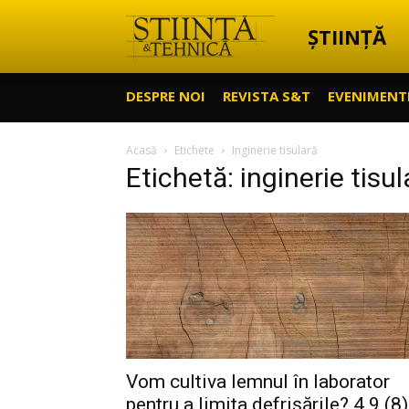
ȘTIINȚĂ
Știință
DESPRE NOI
REVISTA S&T
EVENIMENT
&
Acasă
Etichete
Inginerie tisulară
Etichetă: inginerie tisul
Tehnică
Vom cultiva lemnul în laborator
pentru a limita defrișările? 4.9 (8)