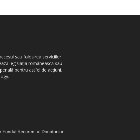
ccesul sau folosirea serviciilor
olează legislația românească sau
penală pentru astfel de acțiuni.
logy.
in Fondul Recurent al Donatorilor.