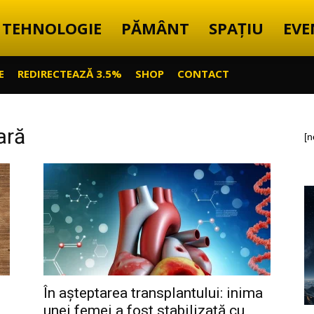
TEHNOLOGIE
PĂMÂNT
SPAȚIU
EVE
E
REDIRECTEAZĂ 3.5%
SHOP
CONTACT
ară
[n
În așteptarea transplantului: inima
unei femei a fost stabilizată cu