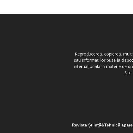
Reproducerea, copierea, multipl
sau informațiilor puse la dispo
internațională în materie de dr
Site
Revista Știință&Tehnică apar