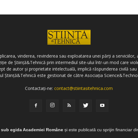
icarea, vinderea, revinderea sau exploatarea unei părți a serviciilor, a
ziție de Știință&Tehnică prin intermediul site-ului într-un mod care vi
ept de autor și proprietate intelectuală, implică răspunderea civilă sau 
-ul Știință&Tehnică este gestionat de către Asociația Science&Techno
Contactați-ne:
contact@stiintasitehnica.com
e sub egida Academiei Române
și este publicată cu sprijin financiar d