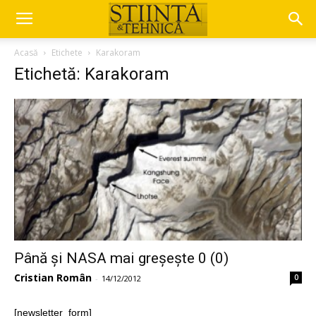
Acasă
Etichete
Karakoram
Etichetă: Karakoram
Până și NASA mai greșește 0 (0)
Cristian Român
0
-
14/12/2012
[newsletter_form]