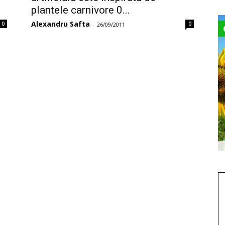
plantele carnivore 0...
Alexandru Safta
0
0
-
26/09/2011