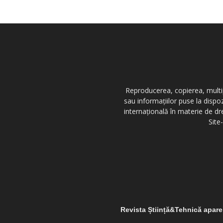
Reproducerea, copierea, multipl
sau informațiilor puse la dispo
internațională în materie de dr
Site
Revista Știință&Tehnică apar