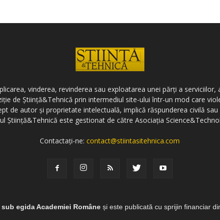
icarea, vinderea, revinderea sau exploatarea unei părți a serviciilor, a
ziție de Știință&Tehnică prin intermediul site-ului într-un mod care vi
ept de autor și proprietate intelectuală, implică răspunderea civilă sau 
-ul Știință&Tehnică este gestionat de către Asociația Science&Techno
Contactați-ne:
contact@stiintasitehnica.com
e sub egida Academiei Române
și este publicată cu sprijin financiar d