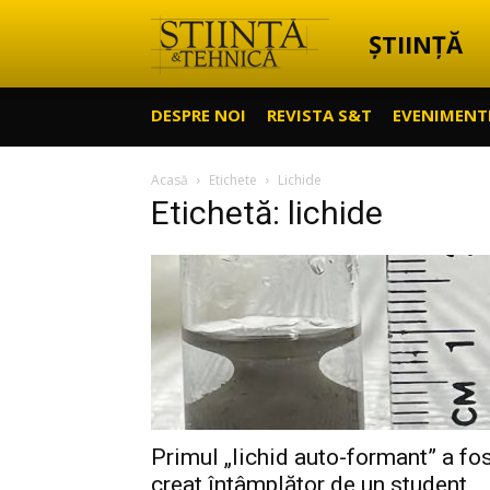
ȘTIINȚĂ
Știință
DESPRE NOI
REVISTA S&T
EVENIMENT
&
Acasă
Etichete
Lichide
Etichetă: lichide
Tehnică
Primul „lichid auto-formant” a fo
creat întâmplător de un student