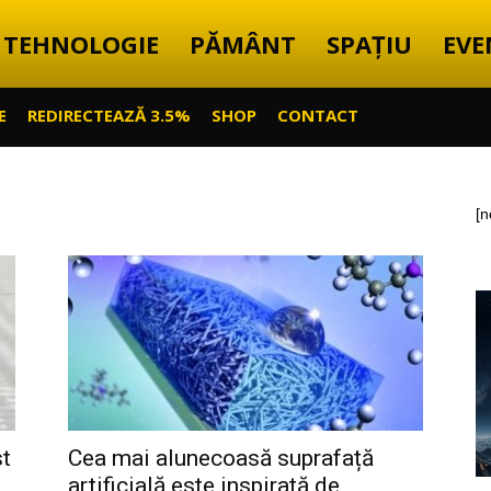
TEHNOLOGIE
PĂMÂNT
SPAȚIU
EVE
E
REDIRECTEAZĂ 3.5%
SHOP
CONTACT
[n
st
Cea mai alunecoasă suprafață
artificială este inspirată de