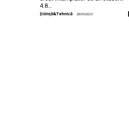
4.8...
Știință&Tehnică
-
28/05/2025