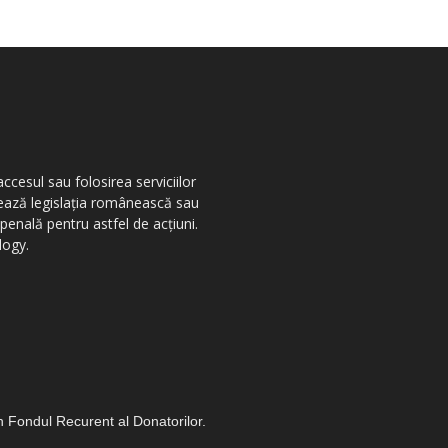
ccesul sau folosirea serviciilor
olează legislația românească sau
penală pentru astfel de acțiuni.
logy.
in Fondul Recurent al Donatorilor.