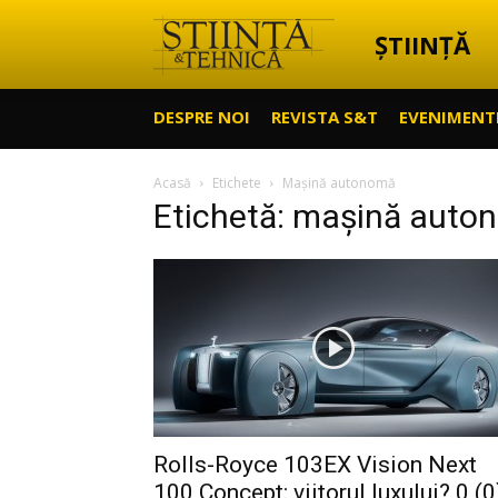
ȘTIINȚĂ
Știință
DESPRE NOI
REVISTA S&T
EVENIMENT
&
Acasă
Etichete
Mașină autonomă
Etichetă: mașină auto
Tehnică
Rolls-Royce 103EX Vision Next
100 Concept: viitorul luxului? 0 (0