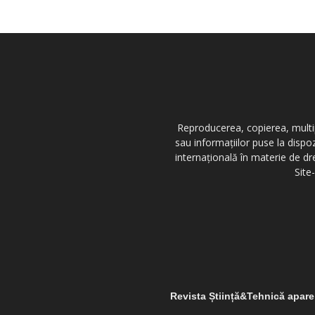
Reproducerea, copierea, multipl
sau informațiilor puse la dispo
internațională în materie de dr
Site
Revista Știință&Tehnică apar