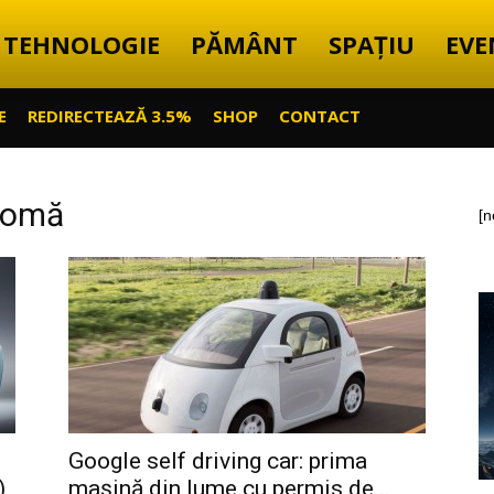
TEHNOLOGIE
PĂMÂNT
SPAȚIU
EVE
E
REDIRECTEAZĂ 3.5%
SHOP
CONTACT
nomă
[n
Google self driving car: prima
)
mașină din lume cu permis de...