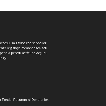
ccesul sau folosirea serviciilor
olează legislația românească sau
penală pentru astfel de acțiuni.
logy.
in Fondul Recurent al Donatorilor.