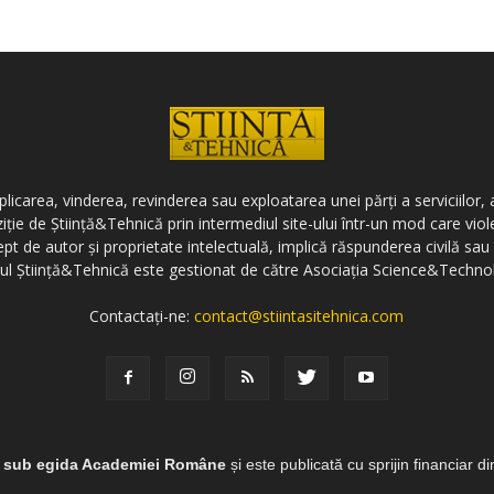
icarea, vinderea, revinderea sau exploatarea unei părți a serviciilor, a
ziție de Știință&Tehnică prin intermediul site-ului într-un mod care vi
ept de autor și proprietate intelectuală, implică răspunderea civilă sau 
-ul Știință&Tehnică este gestionat de către Asociația Science&Techno
Contactați-ne:
contact@stiintasitehnica.com
e sub egida Academiei Române
și este publicată cu sprijin financiar d