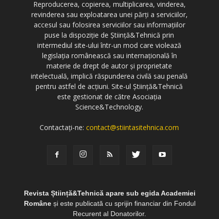
Reproducerea, copierea, multiplicarea, vinderea,
revinderea sau exploatarea unei părți a serviciilor,
accesul sau folosirea serviciilor sau informațiilor
puse la dispoziție de Știință&Tehnică prin
intermediul site-ului într-un mod care violează
legislația românească sau internațională în
materie de drept de autor și proprietate
intelectuală, implică răspunderea civilă sau penală
pentru astfel de acțiuni. Site-ul Știință&Tehnică
este gestionat de către Asociația
Science&Technology.
Contactați-ne:
contact@stiintasitehnica.com
Revista Știință&Tehnică apare sub egida Academiei
Române
și este publicată cu sprijin financiar din Fondul
Recurent al Donatorilor.