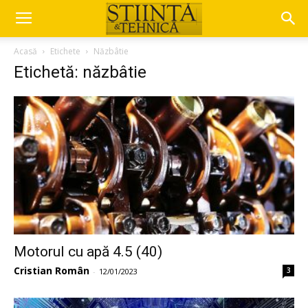
Acasă
Etichete
Năzbâtie
Etichetă: năzbâtie
Motorul cu apă 4.5 (40)
Cristian Român
3
-
12/01/2023