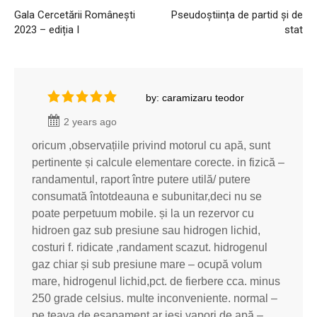
Gala Cercetării Românești
Pseudoștiința de partid și de
2023 – ediția I
stat
by: caramizaru teodor
2 years ago
oricum ,observațiile privind motorul cu apă, sunt
pertinente și calcule elementare corecte. in fizică –
randamentul, raport între putere utilă/ putere
consumată întotdeauna e subunitar,deci nu se
poate perpetuum mobile. și la un rezervor cu
hidroen gaz sub presiune sau hidrogen lichid,
costuri f. ridicate ,randament scazut. hidrogenul
gaz chiar și sub presiune mare – ocupă volum
mare, hidrogenul lichid,pct. de fierbere cca. minus
250 grade celsius. multe inconveniente. normal –
pe teava de eșapament ar ieși vapori de apă –