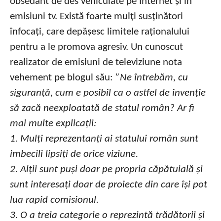
obsedant de des vehiculate pe Internet și în
emisiuni tv. Există foarte mulți susținători
înfocați, care depășesc limitele raționalului
pentru a le promova agresiv. Un cunoscut
realizator de emisiuni de televiziune nota
vehement pe blogul său:
”Ne întrebăm, cu
siguranță, cum e posibil ca o astfel de invenție
să zacă neexploatată de statul român? Ar fi
mai multe explicații:
1. Mulți reprezentanți ai statului român sunt
imbecili lipsiți de orice viziune.
2. Alții sunt puși doar pe propria căpătuială și
sunt interesați doar de proiecte din care își pot
lua rapid comisionul.
3. O a treia categorie o reprezintă trădătorii și