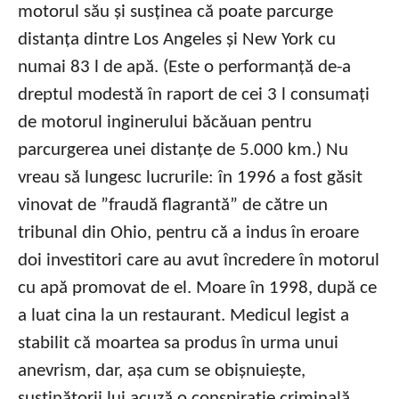
motorul său și susținea că poate parcurge
distanța dintre Los Angeles și New York cu
numai 83 l de apă. (Este o performanță de-a
dreptul modestă în raport de cei 3 l consumați
de motorul inginerului băcăuan pentru
parcurgerea unei distanțe de 5.000 km.) Nu
vreau să lungesc lucrurile: în 1996 a fost găsit
vinovat de ”fraudă flagrantă” de către un
tribunal din Ohio, pentru că a indus în eroare
doi investitori care au avut încredere în motorul
cu apă promovat de el. Moare în 1998, după ce
a luat cina la un restaurant. Medicul legist a
stabilit că moartea sa produs în urma unui
anevrism, dar, așa cum se obișnuiește,
susținătorii lui acuză o conspirație criminală.