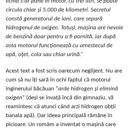
lichid s-ar pune în motor, cu trei litri, se poate
circula chiar şi 5.000 de kilometri. Secretul
constă generatorul de ioni, care separă
hidrogenul de oxigen. Totuşi, maşina are nevoie
de benzină doar pentru a fi pornită, iar după
asta motorul funcţionează cu amestecul de
apă, oţet, cola sau chiar urină.”
Acest text a fost scris oarecum neglijent. Nu are
cum să nu îți sară în ochi faptul că motorul
inginerului băcăuan ”
arde hidrogen şi elimină
oxigen
” (deși se învață încă din gimnaziu, vă
reamintesc că atunci când arzi hidrogen obții
banala apă). Dar ideea principală rămâne în
picioare. Un româm a inventat o mașină care