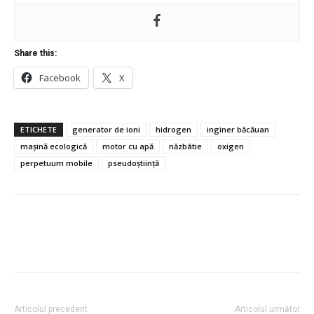
Share this:
Facebook
X
ETICHETE
generator de ioni
hidrogen
inginer băcăuan
mașină ecologică
motor cu apă
năzbâtie
oxigen
perpetuum mobile
pseudoștiință
Articolul precedent
Articolul următor