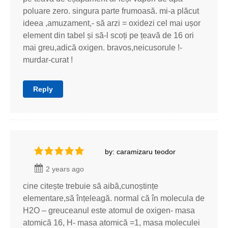
poluare zero. singura parte frumoasă. mi-a plăcut
ideea ,amuzament,- să arzi = oxidezi cel mai ușor
element din tabel și să-l scoți pe țeavă de 16 ori
mai greu,adică oxigen. bravos,neicusorule !-
murdar-curat !
Reply
by: caramizaru teodor
2 years ago
cine citește trebuie să aibă,cunoștințe
elementare,să înțeleagă. normal că în molecula de
H2O – greuceanul este atomul de oxigen- masa
atomică 16, H- masa atomică =1, masa moleculei