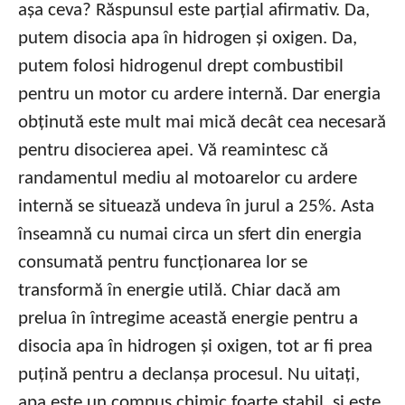
așa ceva? Răspunsul este parțial afirmativ. Da,
putem disocia apa în hidrogen și oxigen. Da,
putem folosi hidrogenul drept combustibil
pentru un motor cu ardere internă. Dar energia
obținută este mult mai mică decât cea necesară
pentru disocierea apei. Vă reamintesc că
randamentul mediu al motoarelor cu ardere
internă se situează undeva în jurul a 25%. Asta
înseamnă cu numai circa un sfert din energia
consumată pentru funcționarea lor se
transformă în energie utilă. Chiar dacă am
prelua în întregime această energie pentru a
disocia apa în hidrogen și oxigen, tot ar fi prea
puțină pentru a declanșa procesul. Nu uitați,
apa este un compus chimic foarte stabil, și este