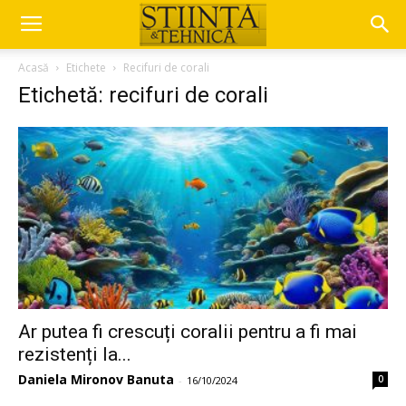
Acasă
Etichete
Recifuri de corali
Etichetă: recifuri de corali
Ar putea fi crescuți coralii pentru a fi mai
rezistenți la...
Daniela Mironov Banuta
0
-
16/10/2024