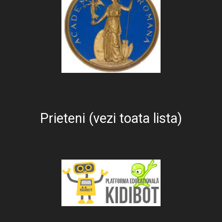
Prieteni (vezi toata lista)