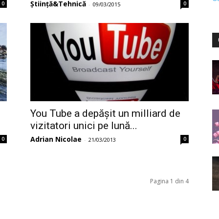
Știință&Tehnică
0
0
-
09/03/2015
You Tube a depășit un milliard de
vizitatori unici pe lună...
Adrian Nicolae
0
0
-
21/03/2013
Pagina 1 din 4