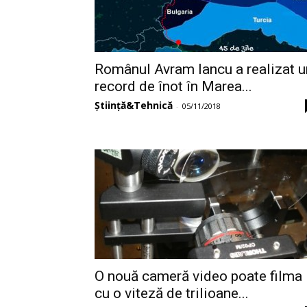
Românul Avram Iancu a realizat u
record de înot în Marea...
Știință&Tehnică
-
05/11/2018
O nouă cameră video poate filma
cu o viteză de trilioane...