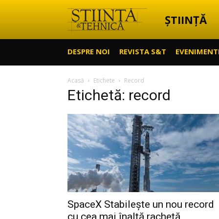
ȘTIINȚĂ
Știință
DESPRE NOI
REVISTA S&T
EVENIMENT
&
Acasă
Etichete
Record
Etichetă: record
Tehnică
SpaceX Stabilește un nou record
cu cea mai înaltă rachetă