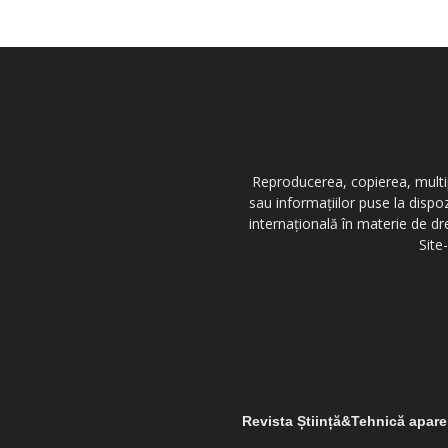
Reproducerea, copierea, multipl
sau informațiilor puse la dispo
internațională în materie de dr
Site
Revista Știință&Tehnică apar