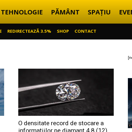
TEHNOLOGIE
PĂMÂNT
SPAȚIU
EVE
E
REDIRECTEAZĂ 3.5%
SHOP
CONTACT
[n
O densitate record de stocare a
informațiilor pe diamant 4.8 (12)