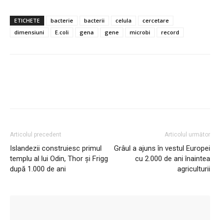
ETICHETE
bacterie
bacterii
celula
cercetare
dimensiuni
E.coli
gena
gene
microbi
record
Articolul precedent
Articolul următor
Islandezii construiesc primul
Grâul a ajuns în vestul Europei
templu al lui Odin, Thor și Frigg
cu 2.000 de ani înaintea
după 1.000 de ani
agriculturii