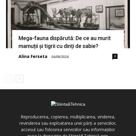
Mega-fauna dispărută: De ce au murit
mamuții și tigrii cu dinți de sabie?
Alina Ferseta
0
-
06/08/2026
Reproducerea, copierea, multiplicarea, vinderea,
revinderea sau exploatarea unei părți a serviciilor,
accesul sau folosirea serviciilor sau informațiilor
puse la dispoziție de Știință&Tehnică prin