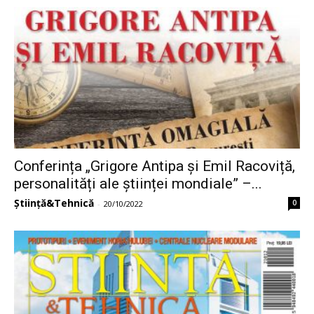
Conferința „Grigore Antipa și Emil Racoviță,
personalități ale științei mondiale” –...
Știință&Tehnică
0
-
20/10/2022