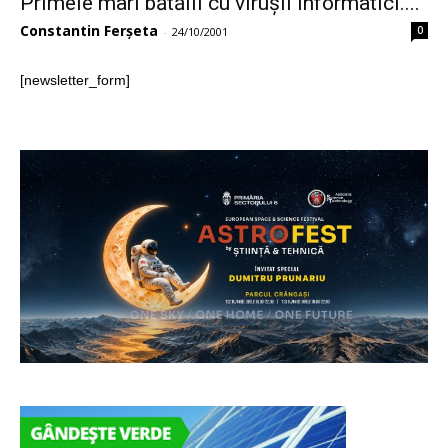
Primele mari bătălii cu virușii informatici....
Constantin Ferșeta
0
-
24/10/2001
[newsletter_form]