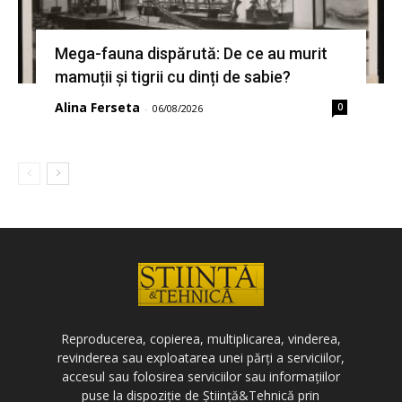
Mega-fauna dispărută: De ce au murit
mamuții și tigrii cu dinți de sabie?
Alina Ferseta
0
-
06/08/2026
Reproducerea, copierea, multiplicarea, vinderea,
revinderea sau exploatarea unei părți a serviciilor,
accesul sau folosirea serviciilor sau informațiilor
puse la dispoziție de Știință&Tehnică prin