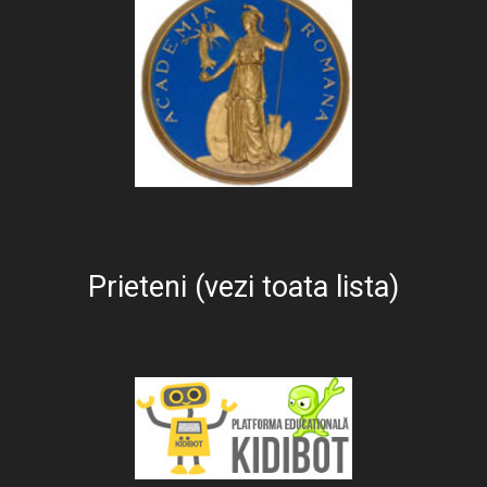
Prieteni (vezi toata lista)