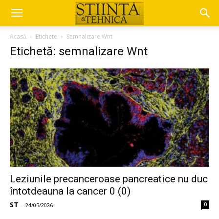
Acasă
Etichete
Semnalizare Wnt
Etichetă: semnalizare Wnt
Leziunile precanceroase pancreatice nu duc
întotdeauna la cancer 0 (0)
ST
0
-
24/05/2026