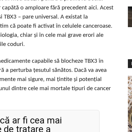
 capătă o amploare fără precedent aici. Acest
TBX3 – pare universal. A existat la
tim că poate fi activat în celulele canceroase.
ologia, chiar și în cele mai grave erori ale
ile coduri.
medicamente capabile să blocheze TBX3 în
ără a perturba țesutul sănătos. Dacă va avea
amente mai sigure, mai țintite și potențial
unul dintre cele mai mortale tipuri de cancer
 că ar fi cea mai
e de tratare a