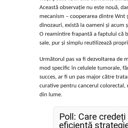
Această observație nu este nouă, dar
mecanism – cooperarea dintre Wnt și 
dinozauri, există la oameni și acum ș
O reamintire frapantă a faptului că bi
sale, pur și simplu reutilizează propri
Următorul pas va fi dezvoltarea de 
mod specific în celulele tumorale, f
succes, ar fi un pas major către trat
curative pentru cancerul colorectal, 
din lume.
Poll: Care credeți
eficientă strategi