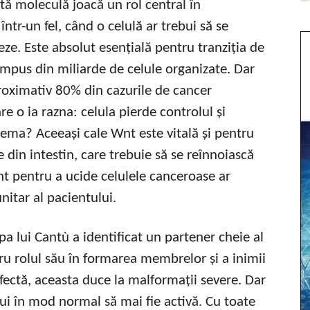
ă moleculă joacă un rol central în
ntr-un fel, când o celulă ar trebui să se
eze. Este absolut esențială pentru tranziția de
ompus din miliarde de celule organizate. Dar
proximativ 80% din cazurile de cancer
e o ia razna: celula pierde controlul și
blema? Aceeași cale Wnt este vitală și pentru
 din intestin, care trebuie să se reînnoiască
t pentru a ucide celulele canceroase ar
nitar al pacientului.
pa lui Cantù a identificat un partener cheie al
u rolul său în formarea membrelor și a inimii
ectă, aceasta duce la malformații severe. Dar
bui în mod normal să mai fie activă. Cu toate