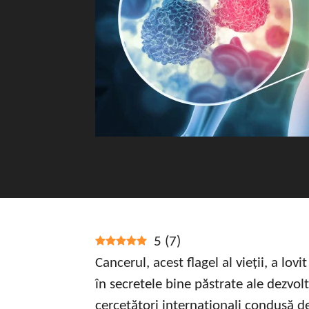
5
(
7
)
Cancerul, acest flagel al vieții, a l
în secretele bine păstrate ale dezvo
cercetători internaționali condusă d