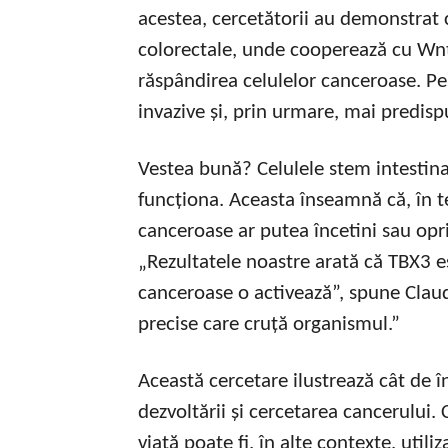
acestea, cercetătorii au demonstrat 
colorectale, unde cooperează cu Wn
răspândirea celulelor canceroase. Pe
invazive și, prin urmare, mai predisp
Vestea bună? Celulele stem intestin
funcționa. Aceasta înseamnă că, în te
canceroase ar putea încetini sau opri
„Rezultatele noastre arată că TBX3 e
canceroase o activează”, spune Claud
precise care cruță organismul.”
Această cercetare ilustrează cât de î
dezvoltării și cercetarea cancerului.
viață poate fi, în alte contexte, uti