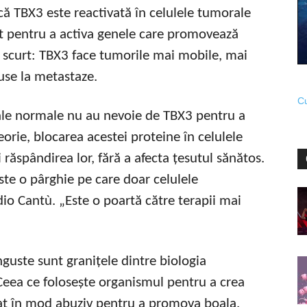
că TBX3 este reactivată în celulele tumorale
t pentru a activa genele care promovează
 scurt: TBX3 face tumorile mai mobile, mai
use la metastaze.
Cu
ale normale nu au nevoie de TBX3 pentru a
orie, blocarea acestei proteine în celulele
 răspândirea lor, fără a afecta țesutul sănătos.
ste o pârghie pe care doar celulele
io Cantù. „Este o poartă către terapii mai
nguste sunt granițele dintre biologia
 Ceea ce folosește organismul pentru a crea
lizat în mod abuziv pentru a promova boala.