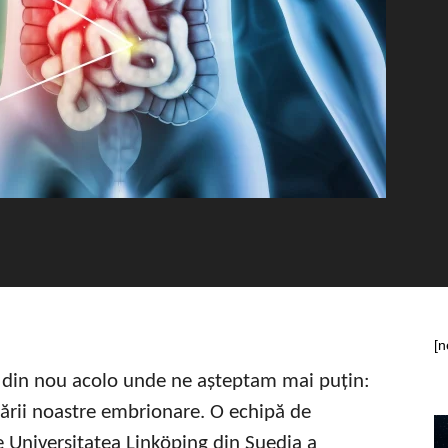
[n
ovit din nou acolo unde ne așteptam mai puțin:
ltării noastre embrionare. O echipă de
e Universitatea Linköping din Suedia a