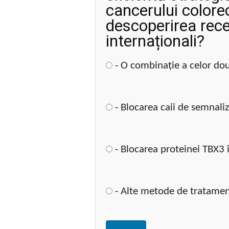
cancerului colore
descoperirea rece
internaționali?
- O combinație a celor dou
- Blocarea caii de semnali
- Blocarea proteinei TBX3 
- Alte metode de tratament