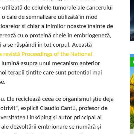
 utilizată de celulele tumorale ale cancerului
 o cale de semnalizare utilizată în mod
ioarelor și chiar a inimilor noastre înainte de
operează cu o proteină cheie în embriogeneză,
 a se răspândi în tot corpul. Această
a revistă Proceedings of the National
ă lumină asupra unui mecanism anterior
oi terapii țintite care sunt potențial mai
se.
u. Ele reciclează ceea ce organismul știe deja
otrivit”, explică Claudio Cantù, profesor de
versitatea Linköping și autor principal al
 ale dezvoltării embrionare se numără și