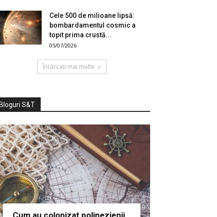
Cele 500 de milioane lipsă:
bombardamentul cosmic a
topit prima crustă...
05/07/2026
Încărcați mai multe
Bloguri S&T
Cum au colonizat polinezienii