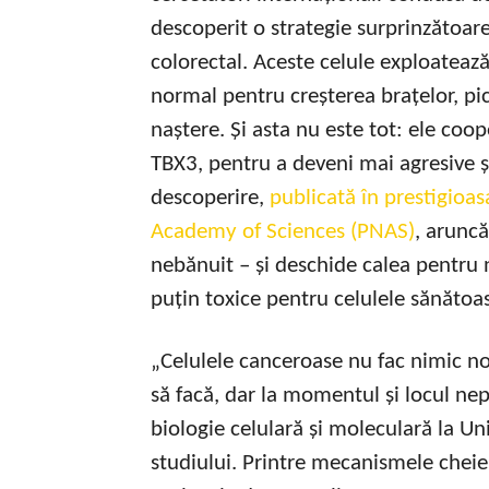
descoperit o strategie surprinzătoare
colorectal. Aceste celule exploatează
normal pentru creșterea brațelor, pic
naștere. Și asta nu este tot: ele co
TBX3, pentru a deveni mai agresive și
descoperire,
publicată în prestigioas
Academy of Sciences (PNAS)
, arunc
nebănuit – și deschide calea pentru n
puțin toxice pentru celulele sănătoa
„Celulele canceroase nu fac nimic no
să facă, dar la momentul și locul nep
biologie celulară și moleculară la Uni
studiului. Printre mecanismele cheie