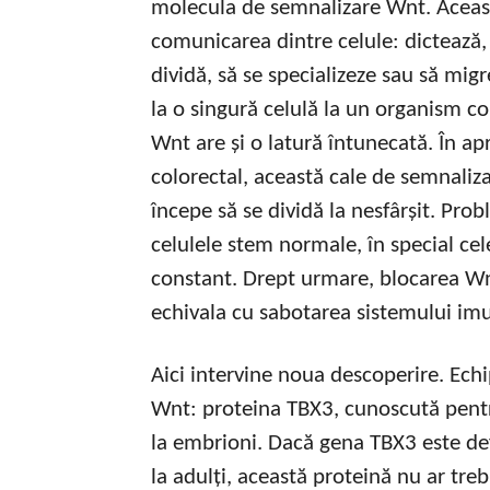
molecula de semnalizare Wnt. Aceast
comunicarea dintre celule: dictează, î
dividă, să se specializeze sau să migr
la o singură celulă la un organism c
Wnt are și o latură întunecată. În a
colorectal, această cale de semnalizar
începe să se dividă la nesfârșit. Pro
celulele stem normale, în special cele
constant. Drept urmare, blocarea Wn
echivala cu sabotarea sistemului imu
Aici intervine noua descoperire. Echi
Wnt: proteina TBX3, cunoscută pentr
la embrioni. Dacă gena TBX3 este def
la adulți, această proteină nu ar tre