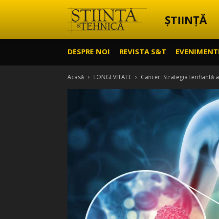
ȘTIINȚĂ
Știință
DESPRE NOI
REVISTA S&T
EVENIMENT
&
Acasă
LONGEVITATE
Cancer: Strategia terifiantă
Tehnică