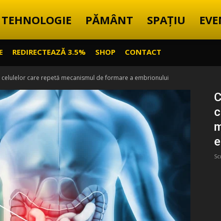
TEHNOLOGIE
PĂMÂNT
SPAȚIU
EVE
E
REDIRECTEAZĂ 3.5%
SHOP
CONTACT
 a celulelor care repetă mecanismul de formare a embrionului
C
c
m
e
Sc