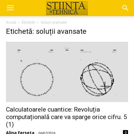
Acasă
Etichete
Soluții avansate
Etichetă: soluții avansate
Calculatoarele cuantice: Revoluția
computațională care va sparge orice cifru. 5
(1)
Alina Ferseta
0
-
06/07/2026