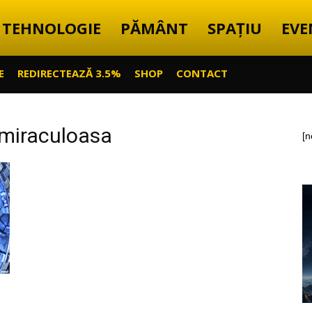
TEHNOLOGIE
PĂMÂNT
SPAȚIU
EVE
E
REDIRECTEAZĂ 3.5%
SHOP
CONTACT
 miraculoasa
[n