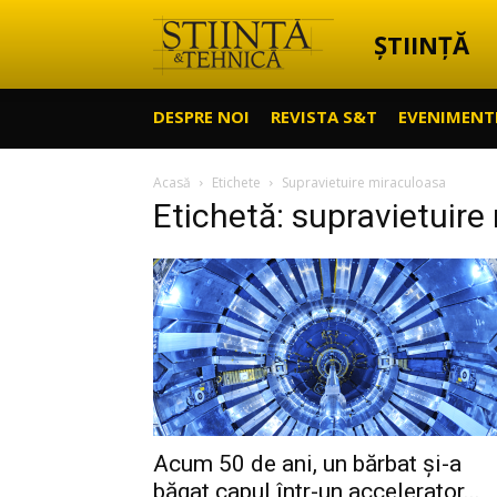
ȘTIINȚĂ
Știință
DESPRE NOI
REVISTA S&T
EVENIMENT
&
Acasă
Etichete
Supravietuire miraculoasa
Etichetă: supravietuire
Tehnică
Acum 50 de ani, un bărbat și-a
băgat capul într-un accelerator...