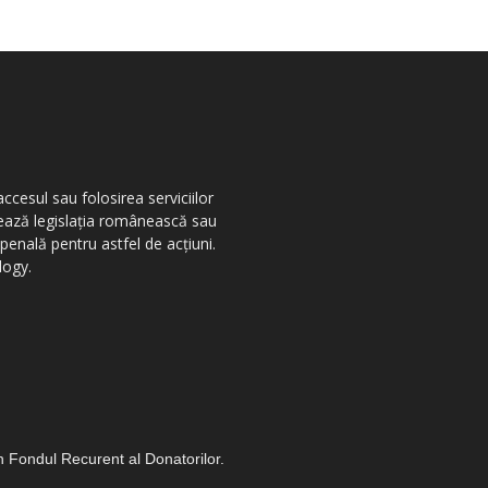
ccesul sau folosirea serviciilor
olează legislația românească sau
penală pentru astfel de acțiuni.
logy.
in Fondul Recurent al Donatorilor.