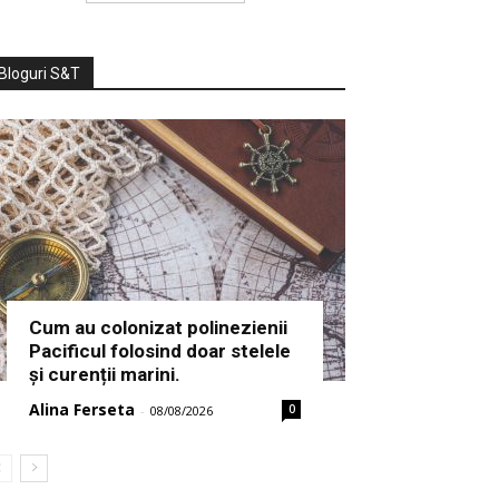
Bloguri S&T
Cum au colonizat polinezienii
Pacificul folosind doar stelele
și curenții marini.
Alina Ferseta
0
-
08/08/2026