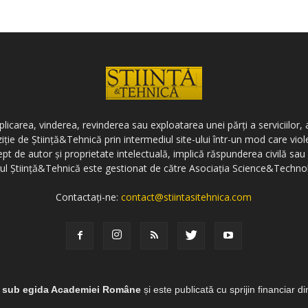
icarea, vinderea, revinderea sau exploatarea unei părți a serviciilor, a
ziție de Știință&Tehnică prin intermediul site-ului într-un mod care vi
ept de autor și proprietate intelectuală, implică răspunderea civilă sau 
-ul Știință&Tehnică este gestionat de către Asociația Science&Techno
Contactați-ne:
contact@stiintasitehnica.com
e sub egida Academiei Române
și este publicată cu sprijin financiar d