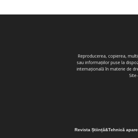
Reproducerea, copierea, multipl
sau informațiilor puse la dispo
internațională în materie de dr
Site
Revista Știință&Tehnică apar