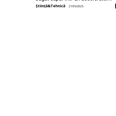
Știință&Tehnică
-
21/05/2025