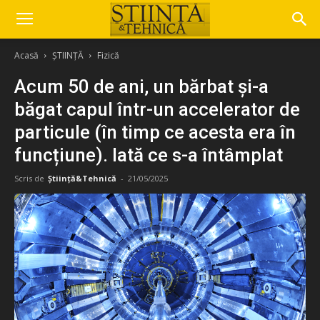
Acasă
ȘTIINȚĂ
Fizică
Acum 50 de ani, un bărbat și-a
băgat capul într-un accelerator de
particule (în timp ce acesta era în
funcțiune). Iată ce s-a întâmplat
Scris de
Știință&Tehnică
-
21/05/2025