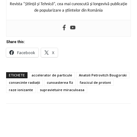
Revista “
Ştiinţă şi Tehnică
“, cea mai cunoscută şi longevivă publicaţie
de popularizare a ştiintelor din România
Share this:
Facebook
X
ETICHETE
accelerator de particule
Anatoli Petrovitch Bougorski
consecinte radiații
cunoasterea fiz
fascicul de protoni
raze ionizante
supravietuire miraculoasa