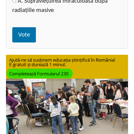
A. Supraviețuirea miraculoasă după
radiațiile masive
Vote