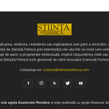
icarea, vinderea, revinderea sau exploatarea unei părți a serviciilor, a
ziție de Știință&Tehnică prin intermediul site-ului într-un mod care vi
ept de autor și proprietate intelectuală, implică răspunderea civilă sau 
-ul Știință&Tehnică este gestionat de către Asociația Science&Techno
Contactați-ne:
contact@stiintasitehnica.com
e sub egida Academiei Române
și este publicată cu sprijin financiar d