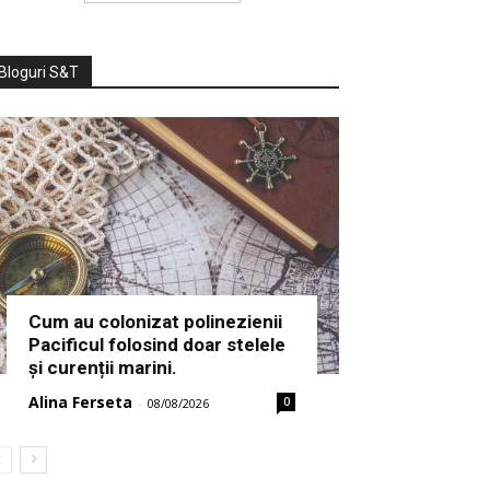
Bloguri S&T
Cum au colonizat polinezienii
Pacificul folosind doar stelele
și curenții marini.
Alina Ferseta
0
-
08/08/2026