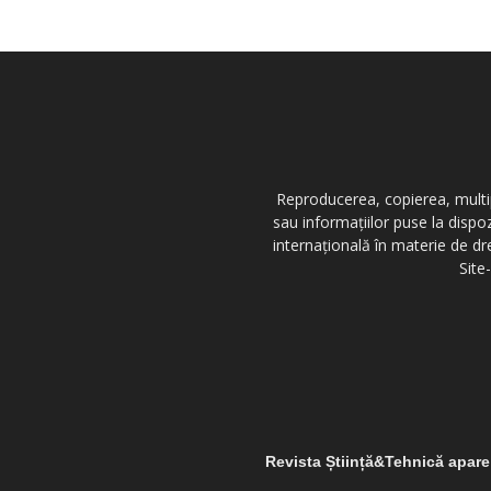
Reproducerea, copierea, multipl
sau informațiilor puse la dispo
internațională în materie de dr
Site
Revista Știință&Tehnică apar