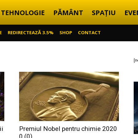
TEHNOLOGIE
PĂMÂNT
SPAȚIU
EVE
E
REDIRECTEAZĂ 3.5%
SHOP
CONTACT
[n
ii
Premiul Nobel pentru chimie 2020
0 (0)