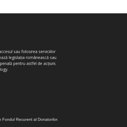
ccesul sau folosirea serviciilor
olează legislația românească sau
penală pentru astfel de acțiuni.
logy.
in Fondul Recurent al Donatorilor.