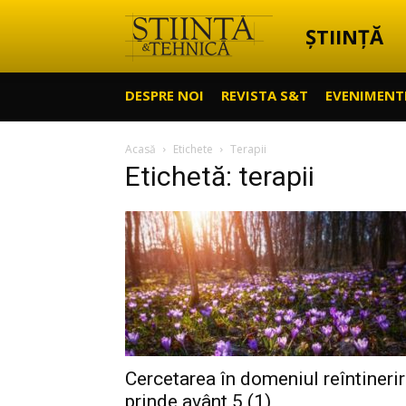
ȘTIINȚĂ
Știință
DESPRE NOI
REVISTA S&T
EVENIMENT
&
Acasă
Etichete
Terapii
Etichetă: terapii
Tehnică
Cercetarea în domeniul reîntinerir
prinde avânt 5 (1)