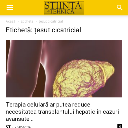
Acasă
Etichete
țesut cicatricial
Etichetă: țesut cicatricial
Terapia celulară ar putea reduce
necesitatea transplantului hepatic în cazuri
avansate...
ST
0
-
26/05/2026