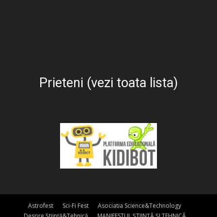
Prieteni (vezi toata lista)
Astrofest
Sci-Fi Fest
Asociatia Science&Technology
Despre Știință&Tehnică
MANIFESTUL ȘTIINȚĂ ȘI TEHNICĂ