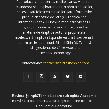
Reproducerea, copierea, multiplicarea, vinderea,
revinderea sau exploatarea unei părți a serviciilor,
accesul sau folosirea serviciilor sau informațiilor
puse la dispoziție de Știință&Tehnică prin
intermediul site-ului într-un mod care violează
legislația românească sau internațională în
materie de drept de autor și proprietate
intelectuală, implică răspunderea civilă sau penală
pentru astfel de acțiuni. Site-ul Știință&Tehnică
este gestionat de către Asociația
Science&Technology.
Contactați-ne:
contact@stiintasitehnica.com
Revista Știință&Tehnică apare sub egida Academiei
Române
și este publicată cu sprijin financiar din Fondul
Recurent al Donatorilor.