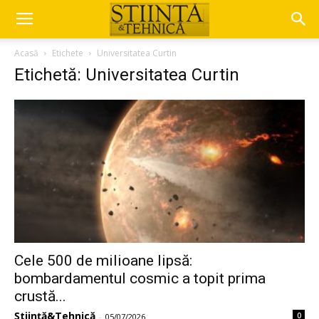
Acasă
Etichete
Universitatea Curtin
Etichetă: Universitatea Curtin
Cele 500 de milioane lipsă:
bombardamentul cosmic a topit prima
crustă...
Știință&Tehnică
0
-
05/07/2026