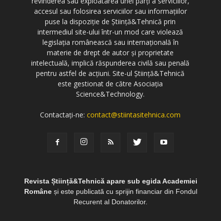
revinderea sau exploatarea unei părți a serviciilor,
accesul sau folosirea serviciilor sau informațiilor
puse la dispoziție de Știință&Tehnică prin
intermediul site-ului într-un mod care violează
legislația românească sau internațională în
materie de drept de autor și proprietate
intelectuală, implică răspunderea civilă sau penală
pentru astfel de acțiuni. Site-ul Știință&Tehnică
este gestionat de către Asociația
Science&Technology.
Contactați-ne:
contact@stiintasitehnica.com
Revista Știință&Tehnică apare sub egida Academiei
Române
și este publicată cu sprijin financiar din Fondul
Recurent al Donatorilor.