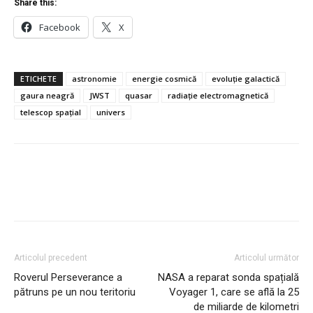
Share this:
Facebook
X
ETICHETE
astronomie
energie cosmică
evoluție galactică
gaura neagră
JWST
quasar
radiație electromagnetică
telescop spațial
univers
Articolul precedent
Articolul următor
Roverul Perseverance a
NASA a reparat sonda spațială
pătruns pe un nou teritoriu
Voyager 1, care se află la 25
de miliarde de kilometri