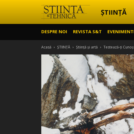
ȘTIINȚĂ
Știință
DESPRE NOI
REVISTA S&T
EVENIMENT
&
Acasă
ȘTIINȚĂ
Știință și artă
Testează-ți Cunoșt
Tehnică