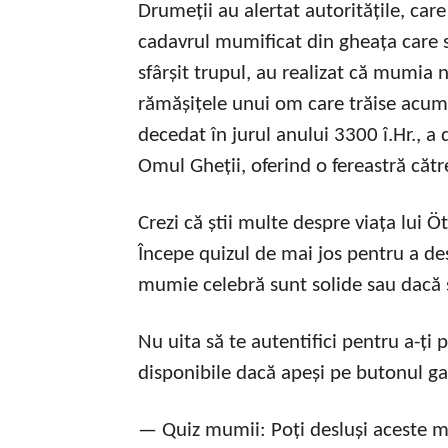
Drumeții au alertat autoritățile, car
cadavrul mumificat din gheața care 
sfârșit trupul, au realizat că mumia 
rămășițele unui om care trăise acum 
decedat în jurul anului 3300 î.Hr., 
Omul Gheții, oferind o fereastră către
Crezi că știi multe despre viața lui 
Începe quizul de mai jos pentru a de
mumie celebră sunt solide sau dacă s
Nu uita să te autentifici pentru a-ți
disponibile dacă apeși pe butonul g
— Quiz mumii: Poți desluși aceste mi