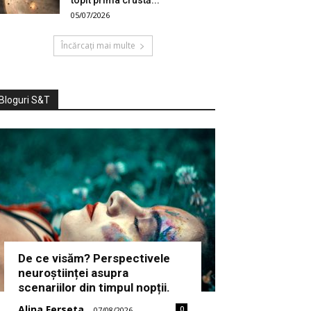
topit prima crustă...
05/07/2026
Încărcați mai multe
Bloguri S&T
De ce visăm? Perspectivele
neuroștiinței asupra
scenariilor din timpul nopții.
Alina Ferseta
0
-
07/08/2026