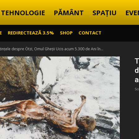
TEHNOLOGIE
PĂMÂNT
SPAȚIU
EVE
E
REDIRECTEAZĂ 3.5%
SHOP
CONTACT
ințele despre Ötzi, Omul Gheții Ucis acum 5.300 de Ani în...
T
d
a
Sc