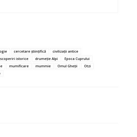
ogie
cercetare științifică
civilizații antice
scoperiri istorice
drumeție Alpi
Epoca Cuprului
se
mumificare
mummie
Omul Gheții
Otzi
e