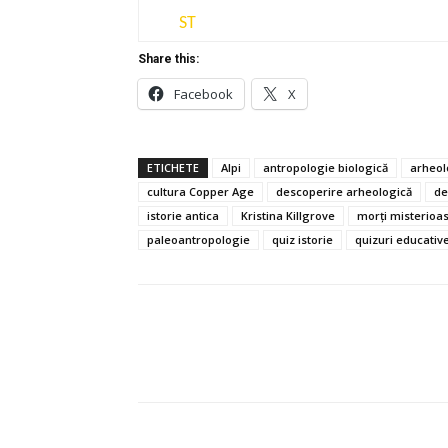
ST
Share this:
Facebook
X
ETICHETE
Alpi
antropologie biologică
arheol
cultura Copper Age
descoperire arheologică
de
istorie antica
Kristina Killgrove
morți misterioa
paleoantropologie
quiz istorie
quizuri educativ