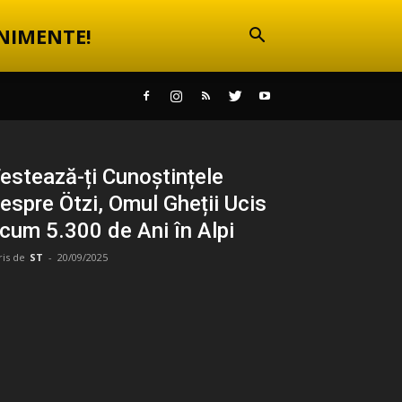
NIMENTE!
estează-ți Cunoștințele
espre Ötzi, Omul Gheții Ucis
cum 5.300 de Ani în Alpi
ris de
ST
-
20/09/2025