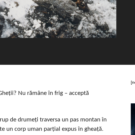
[n
 Gheții? Nu rămâne în frig – acceptă
rup de drumeți traversa un pas montan în
ste un corp uman parțial expus în gheață.