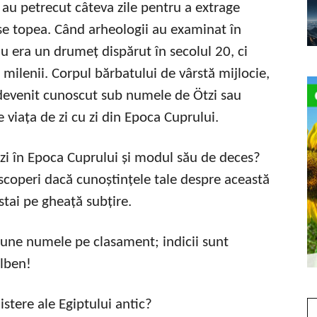
e au petrecut câteva zile pentru a extrage
se topea. Când arheologii au examinat în
nu era un drumeț dispărut în secolul 20, ci
milenii. Corpul bărbatului de vârstă mijlocie,
a devenit cunoscut sub numele de Ötzi sau
 viața de zi cu zi din Epoca Cuprului.
Ötzi în Epoca Cuprului și modul său de deces?
scoperi dacă cunoștințele tale despre această
tai pe gheață subțire.
 pune numele pe clasament; indicii sunt
alben!
stere ale Egiptului antic?