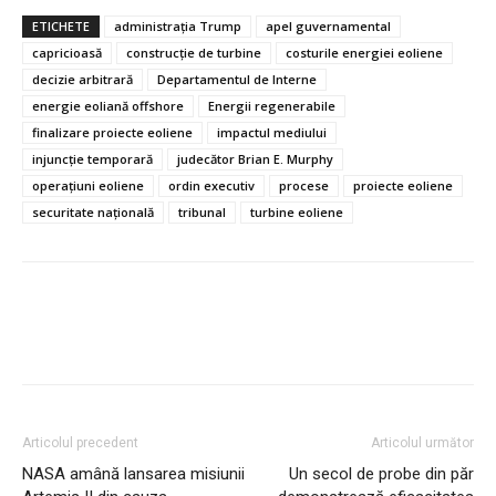
ETICHETE
administrația Trump
apel guvernamental
capricioasă
construcție de turbine
costurile energiei eoliene
decizie arbitrară
Departamentul de Interne
energie eoliană offshore
Energii regenerabile
finalizare proiecte eoliene
impactul mediului
injuncție temporară
judecător Brian E. Murphy
operațiuni eoliene
ordin executiv
procese
proiecte eoliene
securitate națională
tribunal
turbine eoliene
Articolul precedent
Articolul următor
NASA amână lansarea misiunii
Un secol de probe din păr