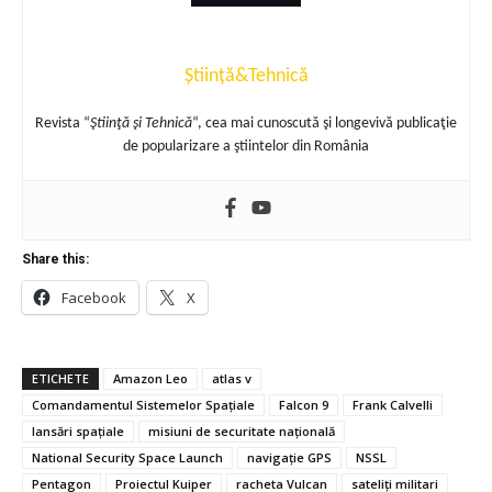
Știință&Tehnică
Revista “
Ştiinţă şi Tehnică
“, cea mai cunoscută şi longevivă publicaţie
de popularizare a ştiintelor din România
Share this:
Facebook
X
ETICHETE
Amazon Leo
atlas v
Comandamentul Sistemelor Spațiale
Falcon 9
Frank Calvelli
lansări spațiale
misiuni de securitate națională
National Security Space Launch
navigație GPS
NSSL
Pentagon
Proiectul Kuiper
racheta Vulcan
sateliți militari