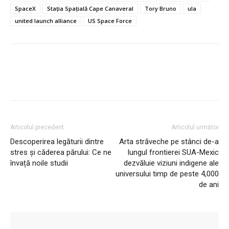
SpaceX
Stația Spațială Cape Canaveral
Tory Bruno
ula
united launch alliance
US Space Force
Articolul precedent
Articolul următor
Descoperirea legăturii dintre
Arta străveche pe stânci de-a
stres și căderea părului: Ce ne
lungul frontierei SUA-Mexic
învață noile studii
dezvăluie viziuni indigene ale
universului timp de peste 4,000
de ani