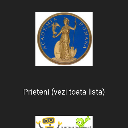
Prieteni (vezi toata lista)