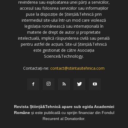
revinderea sau exploatarea unei părți a serviciilor,
accesul sau folosirea serviciilor sau informațiilor
puse la dispoziție de Știință&Tehnică prin
intermediul site-ului într-un mod care violează
legislația românească sau internațională în
materie de drept de autor și proprietate
intelectuală, implică răspunderea civilă sau penală
pentru astfel de acțiuni. Site-ul Știință&Tehnică
este gestionat de către Asociația
Science&Technology.
Contactați-ne:
contact@stiintasitehnica.com
Revista Știință&Tehnică apare sub egida Academiei
Române
și este publicată cu sprijin financiar din Fondul
Recurent al Donatorilor.