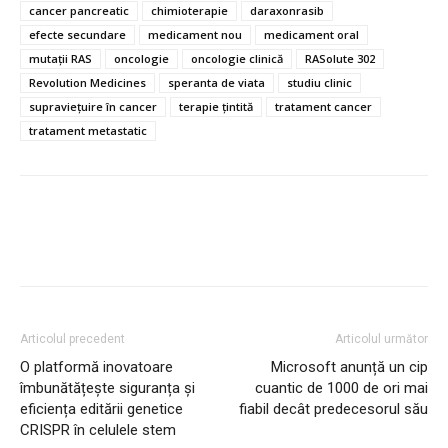
cancer pancreatic
chimioterapie
daraxonrasib
efecte secundare
medicament nou
medicament oral
mutații RAS
oncologie
oncologie clinică
RASolute 302
Revolution Medicines
speranta de viata
studiu clinic
supraviețuire în cancer
terapie țintită
tratament cancer
tratament metastatic
Articolul precedent
Articolul următor
O platformă inovatoare
Microsoft anunță un cip
îmbunătățește siguranța și
cuantic de 1000 de ori mai
eficiența editării genetice
fiabil decât predecesorul său
CRISPR în celulele stem