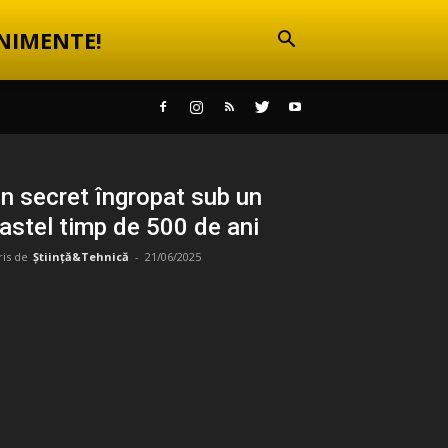
NIMENTE!
n secret îngropat sub un
astel timp de 500 de ani
ris de
Știință&Tehnică
-
21/06/2025