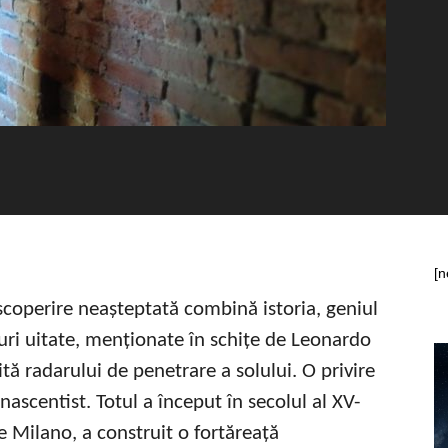
[n
scoperire neașteptată combină istoria, geniul
luri uitate, menționate în schițe de Leonardo
tă radarului de penetrare a solului. O privire
nascentist. Totul a început în secolul al XV-
e Milano, a construit o fortăreață