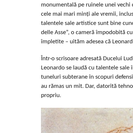
monumentală pe ruinele unei vechi cet
cele mai mari minți ale vremii, incl
talentele sale artistice sunt bine cu
delle Asse”, o cameră împodobită cu 
împletite – uităm adesea că Leonardo a
Într-o scrisoare adresată Ducelui L
Leonardo se laudă cu talentele sale în
tuneluri subterane în scopuri defensi
au rămas un mit. Dar, datorită tehnol
propriu.