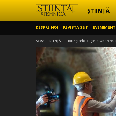
ȘTIINȚĂ
Știință
DESPRE NOI
REVISTA S&T
EVENIMENT
&
Acasă
ȘTIINȚĂ
Istorie și arheologie
Un secret 
Tehnică