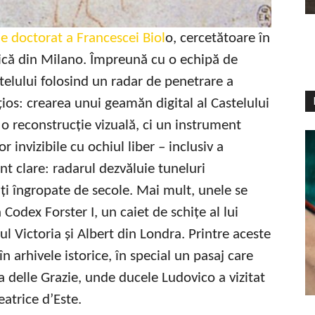
e doctorat a Francescei Biol
o, cercetătoare în
nică din Milano. Împreună cu o echipă de
stelului folosind un radar de penetrare a
țios: crearea unui geamăn digital al Castelului
o reconstrucție vizuală, ci un instrument
or invizibile cu ochiul liber – inclusiv a
unt clare: radarul dezvăluie tuneluri
ăți îngropate de secole. Mai mult, unele se
 Codex Forster I, un caiet de schițe al lui
 Victoria și Albert din Londra. Printre aceste
 arhivele istorice, în special un pasaj care
a delle Grazie, unde ducele Ludovico a vizitat
eatrice d’Este.