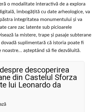
eră o modalitate interactivă de a explora
 digitală, îmbogățită cu date arheologice, va
 păstra integritatea monumentului și va
te care zac latente sub picioarele
 visează la mistere, trape și pasaje subterane
 dovadă suplimentară că istoria poate fi
e noastre… așteptând să fie dezvăluită.
i despre descoperirea
rane din Castelul Sforza
te lui Leonardo da
ază