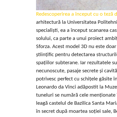
Redescoperirea a început cu o teză d
arhitectură la Universitatea Politeh
specialiști, ea a început scanarea ca
solului, ca parte a unui proiect ambi
Sforza. Acest model 3D nu este doar 
științific pentru detectarea structuril
spațiilor subterane. Iar rezultatele s
necunoscute, pasaje secrete și cavit
potrivesc perfect cu schițele găsite în
Leonardo da Vinci adăpostit la Muzeul
tuneluri se numără cele menționate în
leagă castelul de Bazilica Santa Mari
în secret după moartea soției sale, B