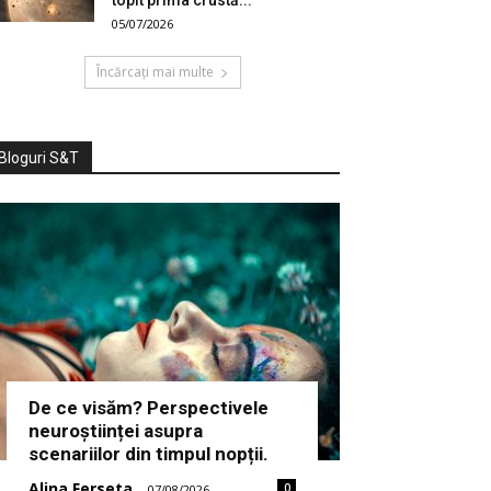
topit prima crustă...
05/07/2026
Încărcați mai multe
Bloguri S&T
De ce visăm? Perspectivele
neuroștiinței asupra
scenariilor din timpul nopții.
Alina Ferseta
0
-
07/08/2026