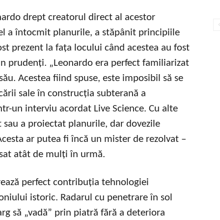
ardo drept creatorul direct al acestor
 a întocmit planurile, a stăpânit principiile
ost prezent la fața locului când acestea au fost
 prudenți. „Leonardo era perfect familiarizat
său. Acestea fiind spuse, este imposibil să se
rii sale în construcția subterană a
ntr-un interviu acordat Live Science. Cu alte
 sau a proiectat planurile, dar dovezile
Acesta ar putea fi încă un mister de rezolvat –
sat atât de mulți în urmă.
rează perfect contribuția tehnologiei
iului istoric. Radarul cu penetrare în sol
arg să „vadă” prin piatră fără a deteriora