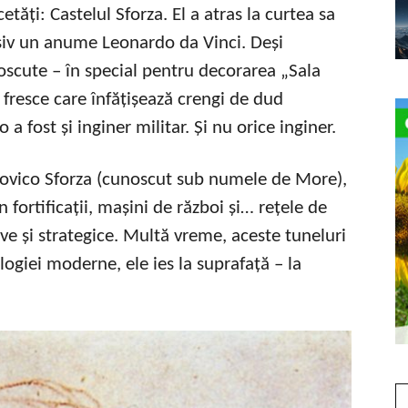
ăți: Castelul Sforza. El a atras la curtea sa
usiv un anume Leonardo da Vinci. Deși
noscute – în special pentru decorarea „Sala
fresce care înfățișează crengi de dud
 fost și inginer militar. Și nu orice inginer.
udovico Sforza (cunoscut sub numele de More),
 fortificații, mașini de război și… rețele de
ve și strategice. Multă vreme, aceste tuneluri
ogiei moderne, ele ies la suprafață – la