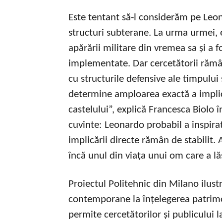
Este tentant să-l considerăm pe Leon
structuri subterane. La urma urmei, el
apărării militare din vremea sa și a f
implementate. Dar cercetătorii rămân
cu structurile defensive ale timpului 
determine amploarea exactă a implică
castelului”, explică Francesca Biolo î
cuvinte: Leonardo probabil a inspirat
implicării directe rămân de stabilit. 
încă unul din viața unui om care a lă
Proiectul Politehnic din Milano ilust
contemporane la înțelegerea patrimon
permite cercetătorilor și publicului l