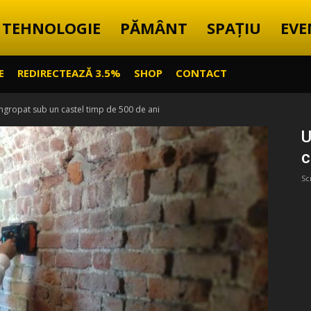
TEHNOLOGIE
PĂMÂNT
SPAȚIU
EVE
E
REDIRECTEAZĂ 3.5%
SHOP
CONTACT
îngropat sub un castel timp de 500 de ani
U
c
Sc