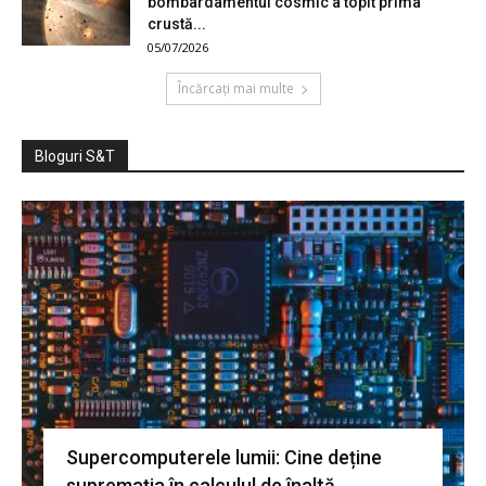
bombardamentul cosmic a topit prima
crustă...
05/07/2026
Încărcați mai multe
Bloguri S&T
Supercomputerele lumii: Cine deține
supremația în calculul de înaltă