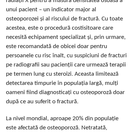
radiații X pentru a măsura densitatea osoasă a
unui pacient – un indicator major al
osteoporozei și al riscului de fractură. Cu toate
acestea, este o procedură costisitoare care
necesită echipament specializat și, prin urmare,
este recomandată de obicei doar pentru
persoanele cu risc înalt, cu suspiciuni de fracturi
pe radiografii sau pacienții care urmează terapii
pe termen lung cu steroizi. Aceasta limitează
detectarea timpurie în populația largă, mulți
oameni fiind diagnosticați cu osteoporoză doar
după ce au suferit o fractură.
La nivel mondial, aproape 20% din populație
este afectată de osteoporoză. Netratată,