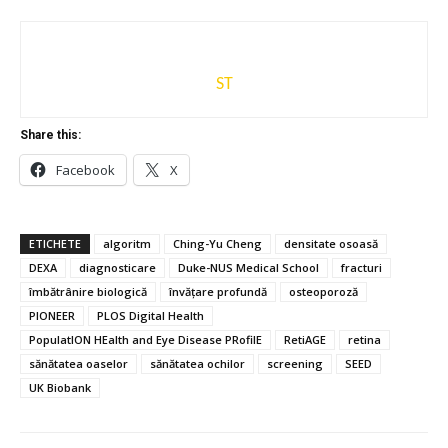
ST
Share this:
Facebook
X
ETICHETE
algoritm
Ching-Yu Cheng
densitate osoasă
DEXA
diagnosticare
Duke-NUS Medical School
fracturi
îmbătrânire biologică
învățare profundă
osteoporoză
PIONEER
PLOS Digital Health
PopulatION HEalth and Eye Disease PRofilE
RetiAGE
retina
sănătatea oaselor
sănătatea ochilor
screening
SEED
UK Biobank