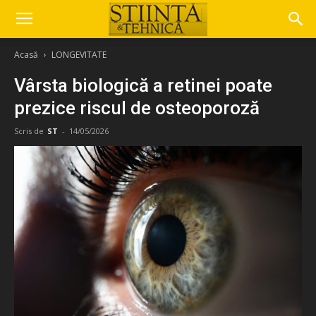
Acasă
LONGEVITATE
Vârsta biologică a retinei poate
prezice riscul de osteoporoză
Scris de
ST
-
14/05/2026