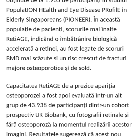
obținute de la 1.965 de participanți în studiul
PopulatION HEalth and Eye Disease PRofilE in
Elderly Singaporeans (PIONEER). În această
populație de pacienți, scorurile mai înalte
RetiAGE, indicând o îmbătrânire biologică
accelerată a retinei, au fost legate de scoruri
BMD mai scăzute și un risc crescut de fracturi
majore osteoporotice și de șold.
Capacitatea RetiAGE de a prezice apariția
osteoporozei a fost apoi evaluată într-un alt
grup de 43.938 de participanți dintr-un cohort
prospectiv UK Biobank, cu fotografii retinale și
fără osteoporoză la momentul realizării acestor
imagini. Rezultatele sugerează că acest nou