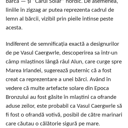
barcă — și “Carul Solar” nordic. De asemenea,
liniile în zigzag ar putea reprezenta cadrul de
lemn al bărcii, vizibil prin pieile întinse peste
acesta.
Indiferent de semnificația exactă a designurilor
de pe Vasul Caergwrle, descoperirea sa într-un
câmp mlaștinos lângă râul Alun, care curge spre
Marea Irlandei, sugerează puternic că a fost
creat ca reprezentare a unei bărci. Având în
vedere că multe artefacte solare din Epoca
Bronzului au fost găsite în mlaștini ca ofrande
aduse zeilor, este probabil ca Vasul Caergwrle să
fi fost o ofrandă votivă, posibil de către marinari
care căutau o călătorie sigură pe mare.