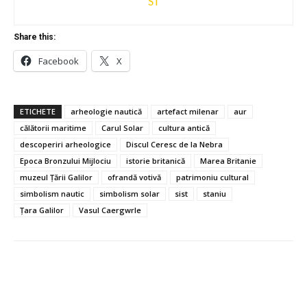
ST
Share this:
Facebook
X
ETICHETE
arheologie nautică
artefact milenar
aur
călătorii maritime
Carul Solar
cultura antică
descoperiri arheologice
Discul Ceresc de la Nebra
Epoca Bronzului Mijlociu
istorie britanică
Marea Britanie
muzeul Țării Galilor
ofrandă votivă
patrimoniu cultural
simbolism nautic
simbolism solar
sist
staniu
Țara Galilor
Vasul Caergwrle