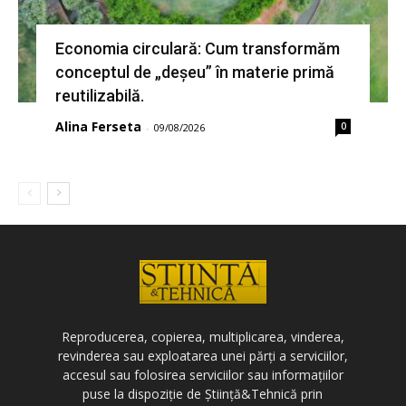
Economia circulară: Cum transformăm
conceptul de „deșeu” în materie primă
reutilizabilă.
Alina Ferseta
0
-
09/08/2026
Reproducerea, copierea, multiplicarea, vinderea,
revinderea sau exploatarea unei părți a serviciilor,
accesul sau folosirea serviciilor sau informațiilor
puse la dispoziție de Știință&Tehnică prin