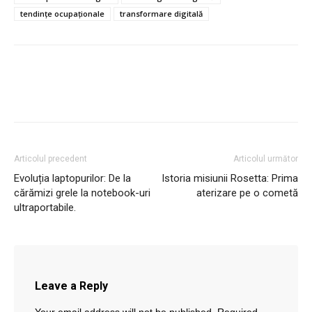
tendințe ocupaționale
transformare digitală
Articolul precedent
Articolul următor
Evoluția laptopurilor: De la
Istoria misiunii Rosetta: Prima
cărămizi grele la notebook-uri
aterizare pe o cometă
ultraportabile.
Leave a Reply
Your email address will not be published.
Required