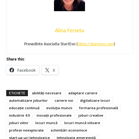
Alina Ferseta
Presedinte Asociatia StartEvo (
https://startevo.com
)
Share this:
Facebook
X
ETICHETE
abilități necesare
adaptare cariere
automatizare joburilor
cariere noi
digitalizare locuri
educație continuă
evoluția muncii
formarea profesională
industrie 4.0
inovații profesionale
joburi creative
joburi viitor
locuri muncă
locuri muncă viitoare
profesii neexplorate
schimbări economice
start-up-uri tehnologice
tehnologie emergentă