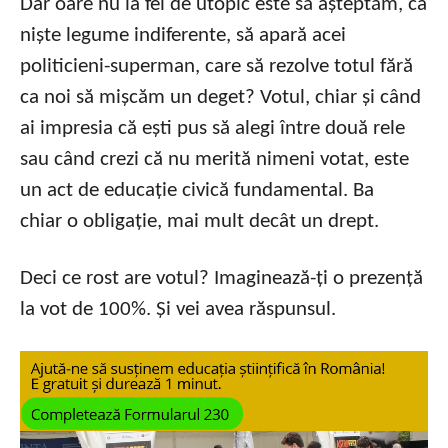
Dar oare nu la fel de utopic este să așteptăm, ca
niște legume indiferente, să apară acei
politicieni-superman, care să rezolve totul fără
ca noi să mișcăm un deget? Votul, chiar și când
ai impresia că ești pus să alegi între două rele
sau când crezi că nu merită nimeni votat, este
un act de educație civică fundamental. Ba
chiar o obligație, mai mult decât un drept.
Deci ce rost are votul? Imaginează-ți o prezență
la vot de 100%. Și vei avea răspunsul.