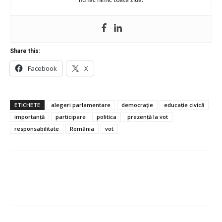
nu fac nimic toată ziua.
Share this:
Facebook
X
ETICHETE
alegeri parlamentare
democrație
educație civică
importanță
participare
politica
prezență la vot
responsabilitate
România
vot