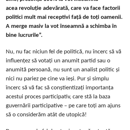
acea revoluție adevărată, care va face factorii
politici mult mai receptivi față de toți oamenii.
A merge masiv la vot înseamnă a schimba în
bine lucrurile”.
Nu, nu fac niciun fel de politică, nu încerc să vă
influențez să votați un anumit partid sau o
anumită persoană, nu sunt un analist politic și
nici nu pariez pe cine va ieși. Pur și simplu
încerc să vă fac să conștientizați importanța
acestui proces participativ, care stă la baza
guvernării participative – pe care toți am ajuns
să o considerăm atât de utopică!