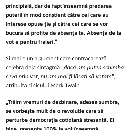
principială, dar de fapt înseamnă predarea
puterii în mod conștient către cei care au
interese opuse ție și către cei care se vor
bucura să profite de absența ta. Absența de la
vot e pentru fraieri.”
Și mai e un argument care contracarează
celebra deja sintagmă „
dacă am putea schimba
ceva prin vot, nu am mai fi lăsați să votăm
”,
atribuită cinicului Mark Twain:
„Trăim vremuri de dezbinare, adesea sumbre,
se vorbește mult de o revoluție care să
perturbe democrația cotidiană stresantă. Ei
bine, prezența 100% la vot înseamnă