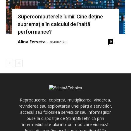
Supercomputerele lumii: Cine deține
supremația în calculul de înaltă
performance?
Alina Ferseta
0
-
10/08/2026
Reproducerea, copierea, multiplicarea, vinderea,
revinderea sau exploatarea unei părți a serviciilor,
accesul sau folosirea serviciilor sau informațiilor
puse la dispoziție de Știință&Tehnică prin
intermediul site-ului într-un mod care violează
legislația românească sau internațională în