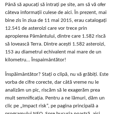
Până să apucați să intrați pe site, am să vă ofer
câteva informații culese de aici. În prezent, mai
bine zis în ziua de 11 mai 2015, erau catalogați
12.541 de asteroizi care vor trece prin
apropierea Pâmântului, dintre care 1.582 riscă
să lovească Terra. Dintre acești 1.582 asteroizi,
153 au diametrul echivalent mai mare de un
kilometru… Înspaimântător!
Înspăimântător? Stați o clipă, nu vă grăbiți. Este
vorba de cifre corecte, dar câtă vreme nu le
analizăm un pic, riscăm să le exagerăm prea
mult semnificația. Pentru a ne lămuri, dăm un
clic pe „Impact risk”, pe pagina principală a
programului NEO. Spre bucuria noastră, aici