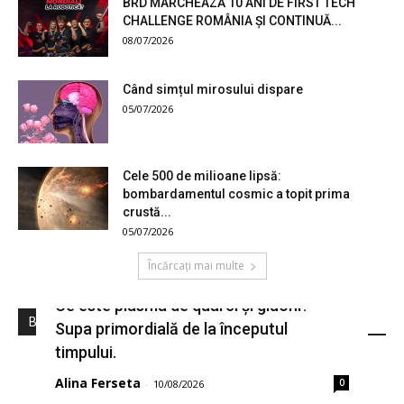
BRD MARCHEAZĂ 10 ANI DE FIRST TECH
CHALLENGE ROMÂNIA ȘI CONTINUĂ...
08/07/2026
Când simțul mirosului dispare
05/07/2026
Cele 500 de milioane lipsă:
bombardamentul cosmic a topit prima
crustă...
05/07/2026
Încărcați mai multe
Ce este plasma de quarci și gluoni?
Bloguri S&T
Supa primordială de la începutul
timpului.
Alina Ferseta
0
-
10/08/2026