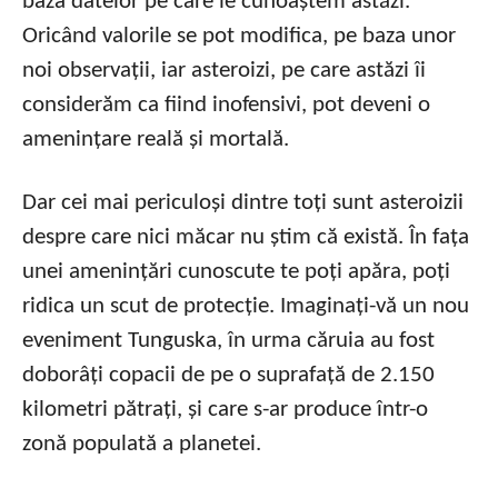
baza datelor pe care le cunoaștem astăzi.
Oricând valorile se pot modifica, pe baza unor
noi observații, iar asteroizi, pe care astăzi îi
considerăm ca fiind inofensivi, pot deveni o
amenințare reală și mortală.
Dar cei mai periculoși dintre toți sunt asteroizii
despre care nici măcar nu știm că există. În fața
unei amenințări cunoscute te poți apăra, poți
ridica un scut de protecție. Imaginați-vă un nou
eveniment Tunguska, în urma căruia au fost
doborâți copacii de pe o suprafață de 2.150
kilometri pătrați, și care s-ar produce într-o
zonă populată a planetei.