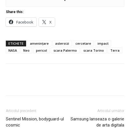
Share this:
Facebook
X
ETICHETE
amenințare
asteroizi
cercetare
impact
NASA
Neo
pericol
scara Palermo
scara Torino
Terra
Articolul precedent
Articolul următor
Sentinel Mission, bodyguard-ul
Samsung lanseaza o galerie
cosmic
de arta digitala