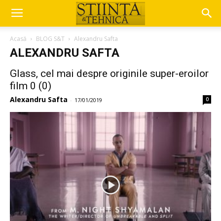
Acasă
BLOG S&T
Alexandru Safta
ALEXANDRU SAFTA
Glass, cel mai despre originile super-eroilor
film 0 (0)
Alexandru Safta
0
-
17/01/2019