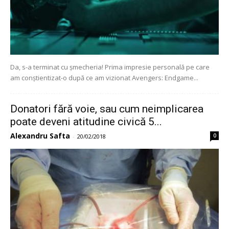
Da, s-a terminat cu șmecheria! Prima impresie personală pe care
am conștientizat-o după ce am vizionat Avengers: Endgame...
Donatori fără voie, sau cum neimplicarea
poate deveni atitudine civică 5...
Alexandru Safta
0
-
20/02/2018