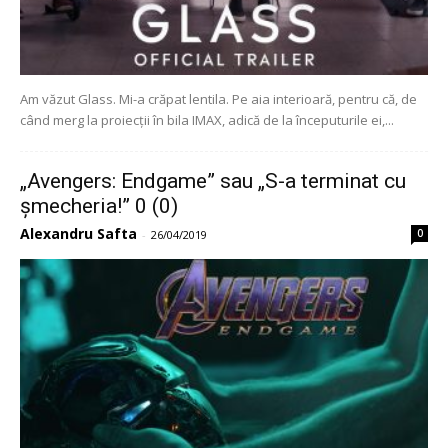
Am văzut Glass. Mi-a crăpat lentila. Pe aia interioară, pentru că, de
când merg la proiecții în bila IMAX, adică de la începuturile ei,...
„Avengers: Endgame” sau „S-a terminat cu
șmecheria!” 0 (0)
Alexandru Safta
0
-
26/04/2019