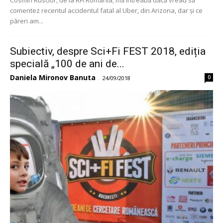
Cosmin Ruscior, de la RFI România, mă întreabă dacă vreau să
comentez recentul accidentul fatal al Uber, din Arizona, dar și ce
păreri am...
Subiectiv, despre Sci+Fi FEST 2018, ediția
specială „100 de ani de...
Daniela Mironov Banuta
0
-
24/09/2018