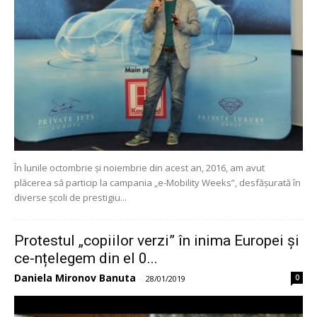
În lunile octombrie și noiembrie din acest an, 2016, am avut
plăcerea să particip la campania „e-Mobility Weeks”, desfășurată în
diverse școli de prestigiu...
Protestul „copiilor verzi” în inima Europei și
ce-nțelegem din el 0...
Daniela Mironov Banuta
0
-
28/01/2019