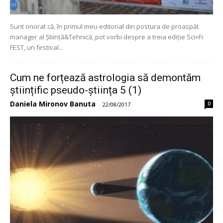
Sunt onorat că, în primul meu editorial din postura de proaspăt
manager al Știință&Tehnică, pot vorbi despre a treia ediție Sci+Fi
FEST, un festival...
Cum ne forțează astrologia să demontăm
științific pseudo-știința 5 (1)
Daniela Mironov Banuta
0
-
22/08/2017