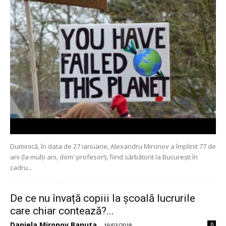
Duminică, în data de 27 ianuarie, Alexandru Mironov a împlinit 77 de
ani (la mulți ani, dom' profesor!), fiind sărbătorit la București în
cadru...
De ce nu învață copiii la școală lucrurile
care chiar contează?...
Daniela Mironov Banuta
0
-
19/03/2018