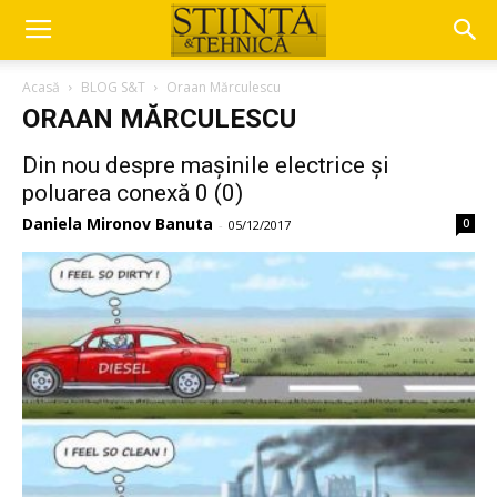
Acasă
BLOG S&T
Oraan Mărculescu
ORAAN MĂRCULESCU
Din nou despre mașinile electrice și
poluarea conexă 0 (0)
Daniela Mironov Banuta
0
-
05/12/2017