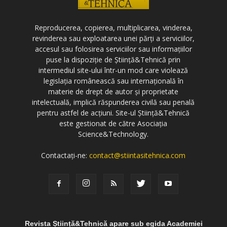
Reproducerea, copierea, multiplicarea, vinderea,
revinderea sau exploatarea unei părți a serviciilor,
accesul sau folosirea serviciilor sau informațiilor
puse la dispoziție de Știință&Tehnică prin
intermediul site-ului într-un mod care violează
legislația românească sau internațională în
materie de drept de autor și proprietate
intelectuală, implică răspunderea civilă sau penală
pentru astfel de acțiuni. Site-ul Știință&Tehnică
este gestionat de către Asociația
Science&Technology.
Contactați-ne:
contact@stiintasitehnica.com
Revista Știință&Tehnică apare sub egida Academiei