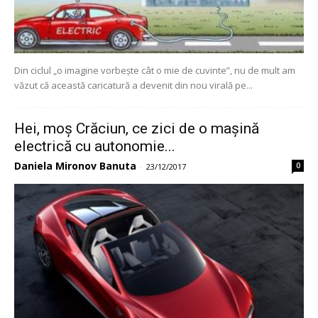
Din ciclul „o imagine vorbește cât o mie de cuvinte”, nu de mult am
văzut că această caricatură a devenit din nou virală pe...
Hei, moș Crăciun, ce zici de o mașină
electrică cu autonomie...
Daniela Mironov Banuta
0
-
23/12/2017