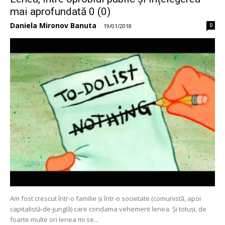
mai aprofundată 0 (0)
Daniela Mironov Banuta
0
-
19/01/2018
Am fost crescut într-o familie și într-o societate (comunistă, apoi
capitalistă-de-junglă) care condama vehement lenea. Și totuși, de
foarte multe ori lenea mi se...