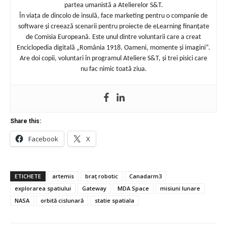
partea umanistă a Atelierelor S&T.
În viața de dincolo de insulă, face marketing pentru o companie de
software și creează scenarii pentru proiecte de eLearning finanțate
de Comisia Europeană. Este unul dintre voluntarii care a creat
Enciclopedia digitală „România 1918. Oameni, momente și imagini”.
Are doi copii, voluntari în programul Ateliere S&T, și trei pisici care
nu fac nimic toată ziua.
Share this:
Facebook
X
ETICHETE
artemis
braț robotic
Canadarm3
explorarea spatiului
Gateway
MDA Space
misiuni lunare
NASA
orbită cislunară
statie spatiala