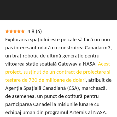
4.8
(
6
)
Explorarea spațiului este pe cale să facă un nou
pas interesant odată cu construirea Canadarm3,
un braț robotic de ultimă generație pentru
viitoarea stație spațială Gateway a NASA.
Acest
proiect, susținut de un contract de proiectare și
testare de 730 de milioane de dolari
, atribuit de
Agenția Spațială Canadiană (CSA), marchează,
de asemenea, un punct de cotitură pentru
participarea Canadei la misiunile lunare cu
echipaj uman din programul Artemis al NASA.