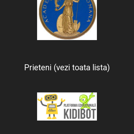
Prieteni (vezi toata lista)