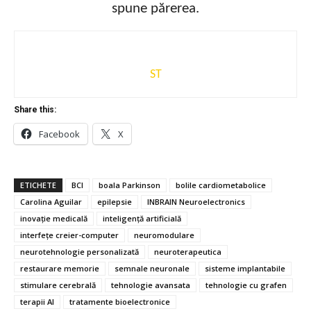
spune părerea.
ST
Share this:
Facebook
X
ETICHETE
BCI
boala Parkinson
bolile cardiometabolice
Carolina Aguilar
epilepsie
INBRAIN Neuroelectronics
inovație medicală
inteligență artificială
interfețe creier-computer
neuromodulare
neurotehnologie personalizată
neuroterapeutica
restaurare memorie
semnale neuronale
sisteme implantabile
stimulare cerebrală
tehnologie avansata
tehnologie cu grafen
terapii AI
tratamente bioelectronice