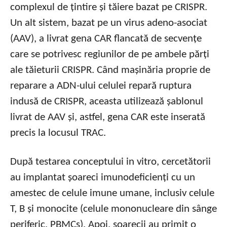
complexul de țintire și tăiere bazat pe CRISPR.
Un alt sistem, bazat pe un virus adeno-asociat
(AAV), a livrat gena CAR flancată de secvențe
care se potrivesc regiunilor de pe ambele părți
ale tăieturii CRISPR. Când mașinăria proprie de
reparare a ADN-ului celulei repară ruptura
indusă de CRISPR, aceasta utilizează șablonul
livrat de AAV și, astfel, gena CAR este inserată
precis la locusul TRAC.
După testarea conceptului in vitro, cercetătorii
au implantat șoareci imunodeficienți cu un
amestec de celule imune umane, inclusiv celule
T, B și monocite (celule mononucleare din sânge
periferic, PBMCs). Apoi, șoarecii au primit o