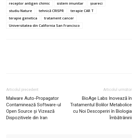
receptor antigen chimic
sistem imunitar
șoareci
studiu Nature
tehnică CRISPR
terapie CAR T
terapie genetica
tratament cancer
Universitatea din California San Francisco
Articolul precedent
Articolul următor
Malware Auto-Propagator
BioAge Labs Inovează în
Contaminează Software-ul
Tratamentul Bolilor Metabolice
Open Source și Vizează
cu Noi Descoperiri în Biologia
Dispozitivele din Iran
Îmbătrânirii