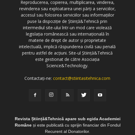
Reproducerea, copierea, multiplicarea, vinderea,
revinderea sau exploatarea unei părți a serviciilor,
accesul sau folosirea serviciilor sau informațiilor
puse la dispoziție de Știință&Tehnică prin
intermediul site-ului într-un mod care violează
legislația românească sau internațională în
materie de drept de autor și proprietate
intelectuală, implică răspunderea civilă sau penală
pentru astfel de acțiuni. Site-ul Știință&Tehnică
este gestionat de către Asociația
Science&Technology.
Contactați-ne:
contact@stiintasitehnica.com
Revista Știință&Tehnică apare sub egida Academiei
Române
și este publicată cu sprijin financiar din Fondul
Recurent al Donatorilor.