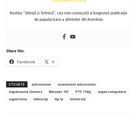
Știință&Tehnică
Revista “
Ştiinţă şi Tehnică
“, cea mai cunoscută şi longevivă publicaţie
de popularizare a ştiintelor din România
Share this:
Facebook
X
ETICHETE
astronomie
eveniment astronomic
expansiune Univers
Messier 101
PTF 11kly
supercomputere
supernova
telescop
tip Ia
Universul