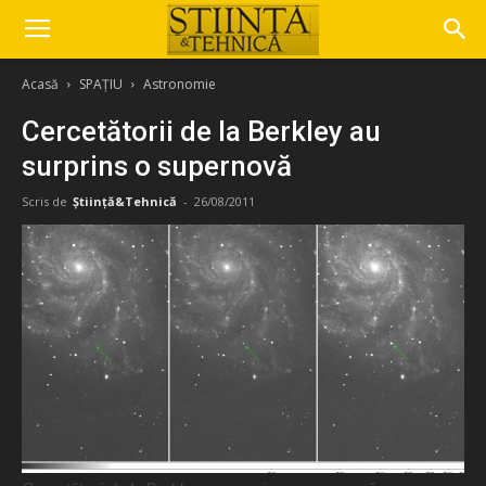
Acasă
SPAȚIU
Astronomie
Cercetătorii de la Berkley au
surprins o supernovă
Scris de
Știință&Tehnică
-
26/08/2011