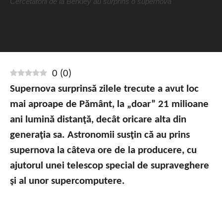
Cercetătorii de la Berkley au surprins o supernovă
0
(
0
)
Supernova surprinsă zilele trecute a avut loc
mai aproape de Pământ, la „doar” 21 milioane
ani lumină distanţă, decât oricare alta din
generaţia sa. Astronomii susţin că au prins
supernova la câteva ore de la producere, cu
ajutorul unei telescop special de supraveghere
şi al unor supercomputere.