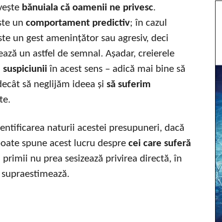
vește
bănuiala că oamenii ne privesc
.
este un
comportament predictiv
; în cazul
ste un gest amenințător sau agresiv, deci
tează un astfel de semnal. Așadar, creierele
 suspiciunii
în acest sens – adică mai bine să
decât să neglijăm ideea și
să suferim
te.
dentificarea naturii acestei presupuneri, dacă
poate spune acest lucru despre
cei care suferă
 primii nu prea sesizează privirea directă, în
o supraestimează.