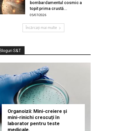
bombardamentul cosmic a
topit prima crustă...
05/07/2026
Încărcați mai multe
Bloguri S&T
Organoizii: Mini-creiere și
mini-rinichi crescuți în
laborator pentru teste
medicale.