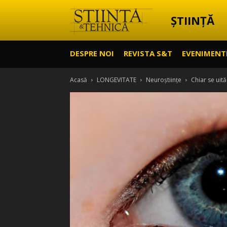
ȘTIINȚĂ
Știință
DESPRE NOI
REVISTA S&T
EVENIMENT
&
Acasă
LONGEVITATE
Neuroștiințe
Chiar se uită
Tehnică