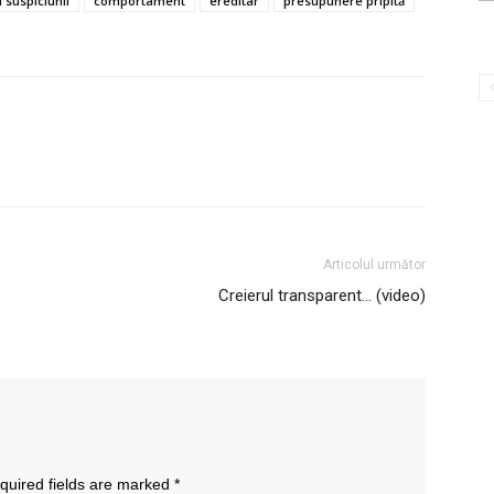
l suspiciunii
comportament
ereditar
presupunere pripită
Articolul următor
Creierul transparent… (video)
quired fields are marked
*