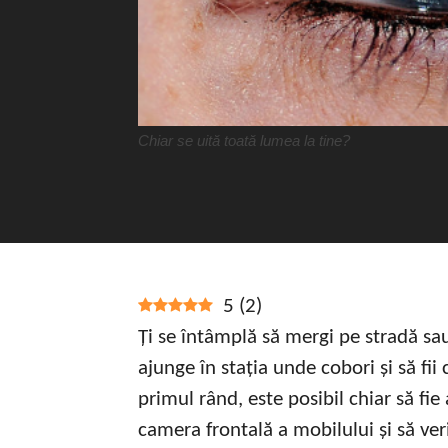
Chiar se uită toată lumea la tine?
5
(
2
)
Ți se întâmplă să mergi pe stradă sa
ajunge în stația unde cobori și să fii
primul rând, este posibil chiar să fie 
camera frontală a mobilului și să ver