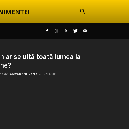
NIMENTE!
hiar se uită toată lumea la
ine?
ris de
Alexandru Safta
-
12/04/2013