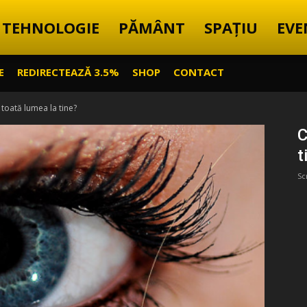
TEHNOLOGIE
PĂMÂNT
SPAȚIU
EVE
E
REDIRECTEAZĂ 3.5%
SHOP
CONTACT
 toată lumea la tine?
C
t
Sc