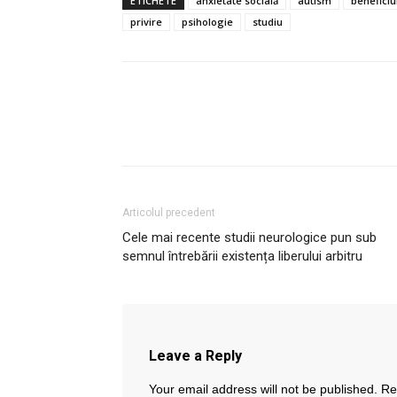
ETICHETE
anxietate socială
autism
beneficiu
privire
psihologie
studiu
Articolul precedent
Cele mai recente studii neurologice pun sub
semnul întrebării existența liberului arbitru
Leave a Reply
Your email address will not be published.
Re