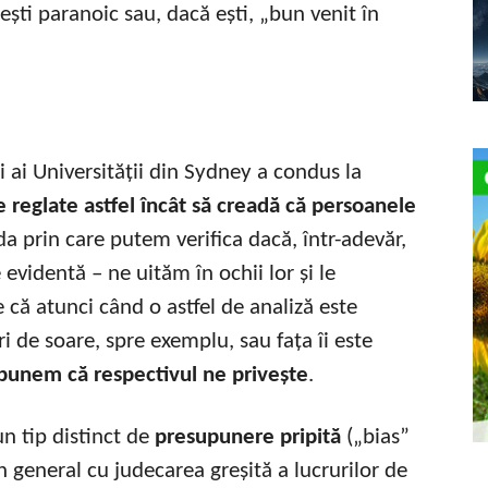
u ești paranoic sau, dacă ești, „bun venit în
 ai Universității din Sydney a condus la
 reglate astfel încât să creadă că persoanele
a prin care putem verifica dacă, într-adevăr,
evidentă – ne uităm în ochii lor și le
 că atunci când o astfel de analiză este
 de soare, spre exemplu, sau fața îi este
punem că respectivul ne privește
.
un tip distinct de
presupunere pripită
(„bias”
 general cu judecarea greșită a lucrurilor de