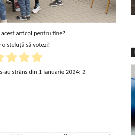
t acest articol pentru tine?
 o steluță să votezi!
 s-au strâns din 1 ianuarie 2024:
2