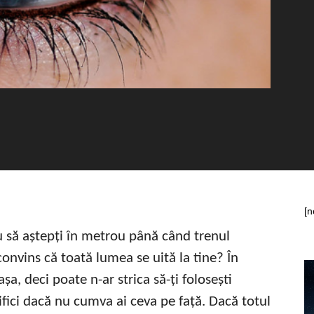
[n
u să aștepți în metrou până când trenul
 convins că toată lumea se uită la tine? În
așa, deci poate n-ar strica să-ți folosești
ifici dacă nu cumva ai ceva pe față. Dacă totul