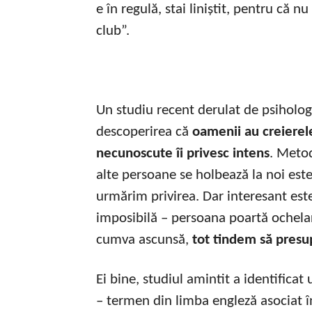
e în regulă, stai liniștit, pentru că n
club”.
Un studiu recent derulat de psihologi
descoperirea că
oamenii au creierele
necunoscute îi privesc intens
. Metod
alte persoane se holbează la noi este 
urmărim privirea. Dar interesant este
imposibilă – persoana poartă ochelari
cumva ascunsă,
tot tindem să presu
Ei bine, studiul amintit a identificat 
– termen din limba engleză asociat în