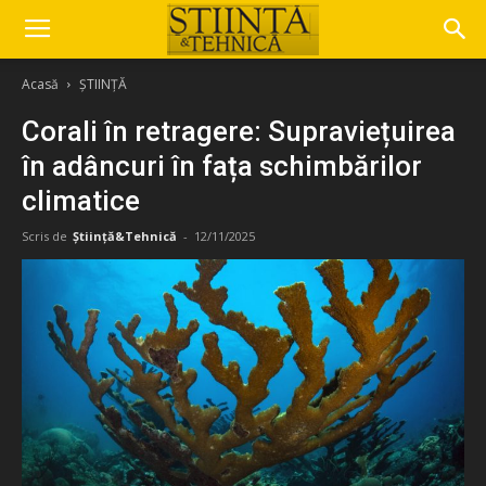
Acasă
ȘTIINȚĂ
Corali în retragere: Supraviețuirea
în adâncuri în fața schimbărilor
climatice
Scris de
Știință&Tehnică
-
12/11/2025