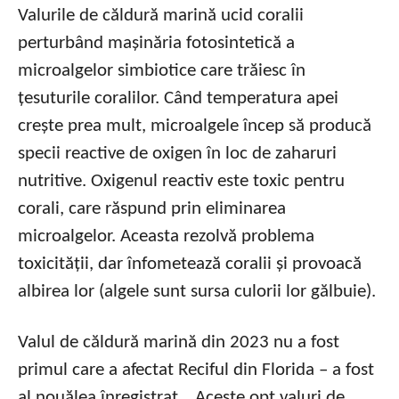
Valurile de căldură marină ucid coralii
perturbând mașinăria fotosintetică a
microalgelor simbiotice care trăiesc în
țesuturile coralilor. Când temperatura apei
crește prea mult, microalgele încep să producă
specii reactive de oxigen în loc de zaharuri
nutritive. Oxigenul reactiv este toxic pentru
corali, care răspund prin eliminarea
microalgelor. Aceasta rezolvă problema
toxicității, dar înfometează coralii și provoacă
albirea lor (algele sunt sursa culorii lor gălbuie).
Valul de căldură marină din 2023 nu a fost
primul care a afectat Reciful din Florida – a fost
al nouălea înregistrat. „Aceste opt valuri de